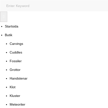
Search
for:
Search
Startsida
Butik
Carvings
Cuddles
Fossiler
Grottor
Handstenar
Klot
Kluster
Meteoriter