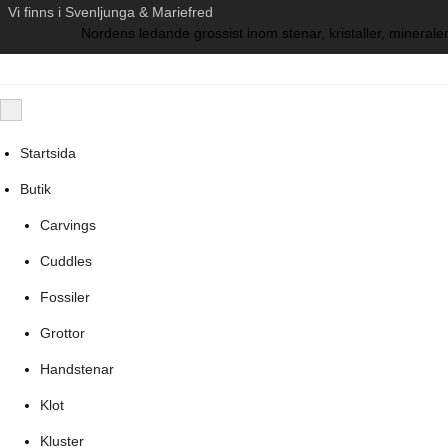
Vi finns i Svenljunga & Mariefred
Nordens ledande grossist inom stenar, kristaller, mineraler
Startsida
Butik
Carvings
Cuddles
Fossiler
Grottor
Handstenar
Klot
Kluster