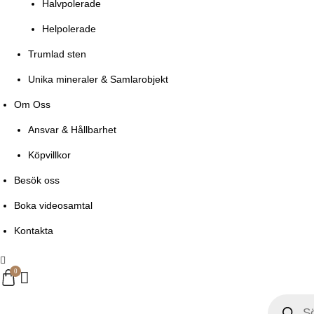
Halvpolerade
Helpolerade
Trumlad sten
Unika mineraler & Samlarobjekt
Om Oss
Ansvar & Hållbarhet
Köpvillkor
Besök oss
Boka videosamtal
Kontakta
0
Products
search