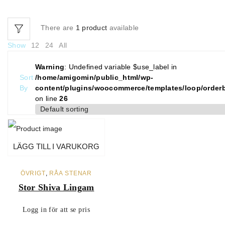
There are
1 product
available
Show
12
24
All
Warning
: Undefined variable $use_label in
Sort
/home/amigomin/public_html/wp-
By
content/plugins/woocommerce/templates/loop/order
on line
26
LÄGG TILL I VARUKORG
ÖVRIGT
,
RÅA STENAR
Stor Shiva Lingam
Logg in för att se pris