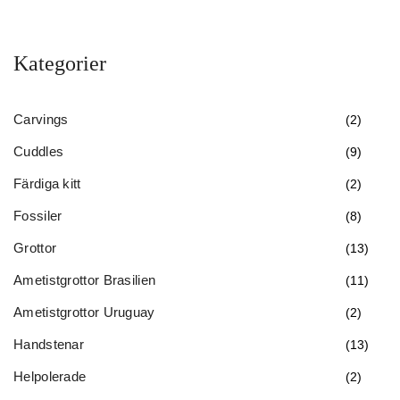
Kategorier
Carvings
(2)
Cuddles
(9)
Färdiga kitt
(2)
Fossiler
(8)
Grottor
(13)
Ametistgrottor Brasilien
(11)
Ametistgrottor Uruguay
(2)
Handstenar
(13)
Helpolerade
(2)