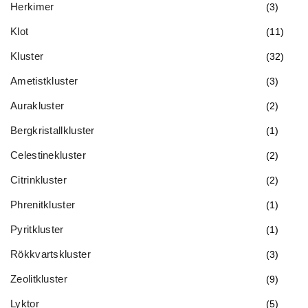
Herkimer
(3)
Klot
(11)
Kluster
(32)
Ametistkluster
(3)
Aurakluster
(2)
Bergkristallkluster
(1)
Celestinekluster
(2)
Citrinkluster
(2)
Phrenitkluster
(1)
Pyritkluster
(1)
Rökkvartskluster
(3)
Zeolitkluster
(9)
Lyktor
(5)