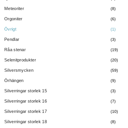
Meteoriter
(8)
Orgoniter
(6)
Övrigt
(1)
Pendlar
(3)
Råa stenar
(19)
Selenitprodukter
(20)
Silversmycken
(59)
Örhängen
(9)
Silverringar storlek 15
(3)
Silverringar storlek 16
(7)
Silverringar storlek 17
(10)
Silverringar storlek 18
(8)