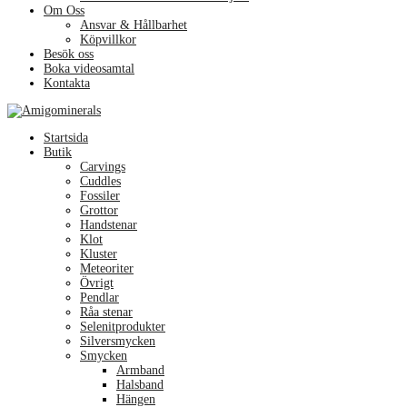
Om Oss
Ansvar & Hållbarhet
Köpvillkor
Besök oss
Boka videosamtal
Kontakta
Menu
Startsida
Butik
Carvings
Cuddles
Fossiler
Grottor
Handstenar
Klot
Kluster
Meteoriter
Övrigt
Pendlar
Råa stenar
Selenitprodukter
Silversmycken
Smycken
Armband
Halsband
Hängen