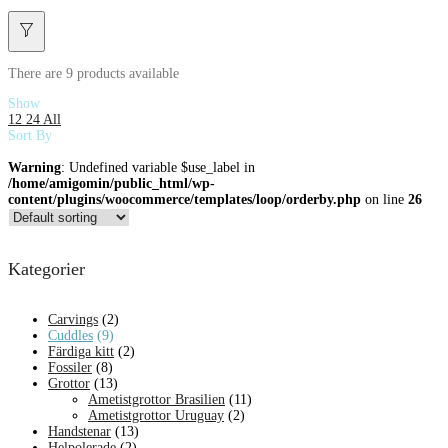
There are
9 products
available
Show
12
24
All
Sort By
Warning
: Undefined variable $use_label in
/home/amigomin/public_html/wp-
content/plugins/woocommerce/templates/loop/orderby.php
on line
26
Kategorier
Carvings
(2)
Cuddles
(9)
Färdiga kitt
(2)
Fossiler
(8)
Grottor
(13)
Ametistgrottor Brasilien
(11)
Ametistgrottor Uruguay
(2)
Handstenar
(13)
Helpolerade
(2)