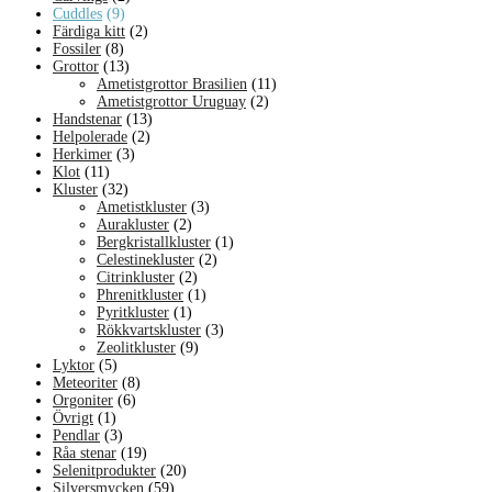
Cuddles
(9)
Färdiga kitt
(2)
Fossiler
(8)
Grottor
(13)
Ametistgrottor Brasilien
(11)
Ametistgrottor Uruguay
(2)
Handstenar
(13)
Helpolerade
(2)
Herkimer
(3)
Klot
(11)
Kluster
(32)
Ametistkluster
(3)
Aurakluster
(2)
Bergkristallkluster
(1)
Celestinekluster
(2)
Citrinkluster
(2)
Phrenitkluster
(1)
Pyritkluster
(1)
Rökkvartskluster
(3)
Zeolitkluster
(9)
Lyktor
(5)
Meteoriter
(8)
Orgoniter
(6)
Övrigt
(1)
Pendlar
(3)
Råa stenar
(19)
Selenitprodukter
(20)
Silversmycken
(59)