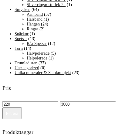
Silverringar storlek 22
(1)
Smycken
(64)
Armband
(37)
Halsband
(1)
Hängen
(24)
Ringar
(2)
Snäckor
(1)
Spetsar
(13)
Råa Spetsar
(12)
Torn
(14)
Halvpolerade
(5)
Helpolerade
(1)
Trumlad sten
(37)
Uncategorized
(0)
Unika mineraler & Samlarobjekt
(23)
Pris
Min
Max
pris
pris
Filtrera
Produkttaggar