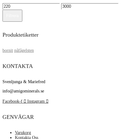
Min
Max
pris
pris
Filtrera
Produktetiketter
bornit
påfågelsten
KONTAKTA
Svenljunga & Mariefred
info@amigominerals.se
Facebook-f
Instagram
GENVÄGAR
Varukorg
Kontakta Oss