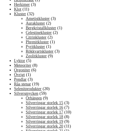
Herkimer
(3)
Klot
(11)
Kluster
(32)
Ametistkluster
(3)
Aurakluster
(2)
Bergkristallkluster
(1)
Celestinekluster
(2)
Citrinkluster
(2)
Phrenitkluster
(1)
Pyritkluster
(1)
Rökkvartskluster
(3)
Zeolitkluster
(9)
Lyktor
(5)
Meteoriter
(8)
Orgoniter
(6)
Övrigt
(1)
Pendlar
(3)
Råa stenar
(19)
Selenitprodukter
(20)
Silversmycken
(59)
Örhängen
(9)
Silverringar storlek 15
(3)
Silverringar storlek 16
(7)
Silverringar storlek 17
(10)
Silverringar storlek 18
(8)
Silverringar storlek 19
(9)
Silverringar storlek 20
(11)
Silverringar storlek 21
(1)