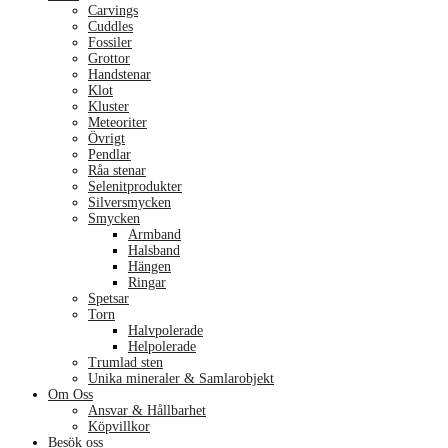
Carvings
Cuddles
Fossiler
Grottor
Handstenar
Klot
Kluster
Meteoriter
Övrigt
Pendlar
Råa stenar
Selenitprodukter
Silversmycken
Smycken
Armband
Halsband
Hängen
Ringar
Spetsar
Torn
Halvpolerade
Helpolerade
Trumlad sten
Unika mineraler & Samlarobjekt
Om Oss
Ansvar & Hållbarhet
Köpvillkor
Besök oss