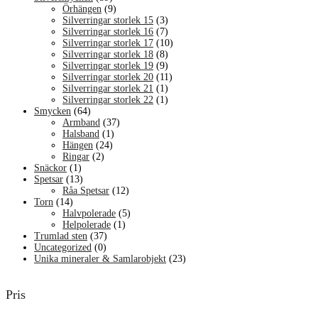
Örhängen
(9)
Silverringar storlek 15
(3)
Silverringar storlek 16
(7)
Silverringar storlek 17
(10)
Silverringar storlek 18
(8)
Silverringar storlek 19
(9)
Silverringar storlek 20
(11)
Silverringar storlek 21
(1)
Silverringar storlek 22
(1)
Smycken
(64)
Armband
(37)
Halsband
(1)
Hängen
(24)
Ringar
(2)
Snäckor
(1)
Spetsar
(13)
Råa Spetsar
(12)
Torn
(14)
Halvpolerade
(5)
Helpolerade
(1)
Trumlad sten
(37)
Uncategorized
(0)
Unika mineraler & Samlarobjekt
(23)
Pris