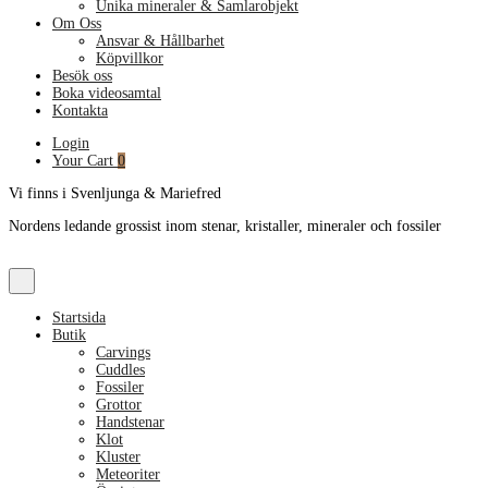
Unika mineraler & Samlarobjekt
Om Oss
Ansvar & Hållbarhet
Köpvillkor
Besök oss
Boka videosamtal
Kontakta
Login
Your Cart
0
Vi finns i Svenljunga & Mariefred
Nordens ledande grossist inom stenar, kristaller, mineraler och fossiler
Startsida
Butik
Carvings
Cuddles
Fossiler
Grottor
Handstenar
Klot
Kluster
Meteoriter