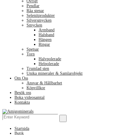
Övrigt
Pendlar
Råa stenar
Selenitprodukter
Silversmycken
Smycken
Armband
Halsband
Hängen
Ringar
Spetsar
Torn
Halvpolerade
Helpolerade
Trumlad sten
Unika mineraler & Samlarobjekt
Om Oss
Ansvar & Hållbarhet
Köpvillkor
Besök oss
Boka videosamtal
Kontakta
Menu
Search
Search
for:
Startsida
Butik