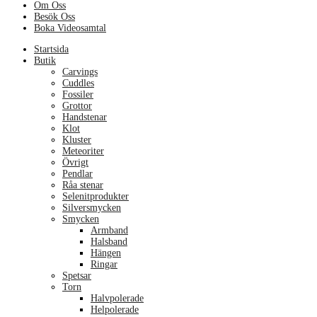
Om Oss
Besök Oss
Boka Videosamtal
Menu
Startsida
Butik
Carvings
Cuddles
Fossiler
Grottor
Handstenar
Klot
Kluster
Meteoriter
Övrigt
Pendlar
Råa stenar
Selenitprodukter
Silversmycken
Smycken
Armband
Halsband
Hängen
Ringar
Spetsar
Torn
Halvpolerade
Helpolerade