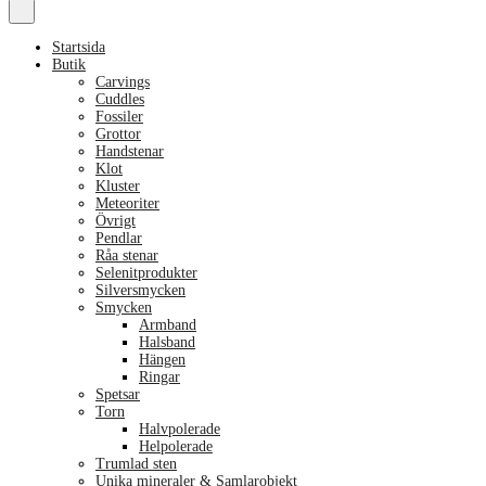
Startsida
Butik
Carvings
Cuddles
Fossiler
Grottor
Handstenar
Klot
Kluster
Meteoriter
Övrigt
Pendlar
Råa stenar
Selenitprodukter
Silversmycken
Smycken
Armband
Halsband
Hängen
Ringar
Spetsar
Torn
Halvpolerade
Helpolerade
Trumlad sten
Unika mineraler & Samlarobjekt