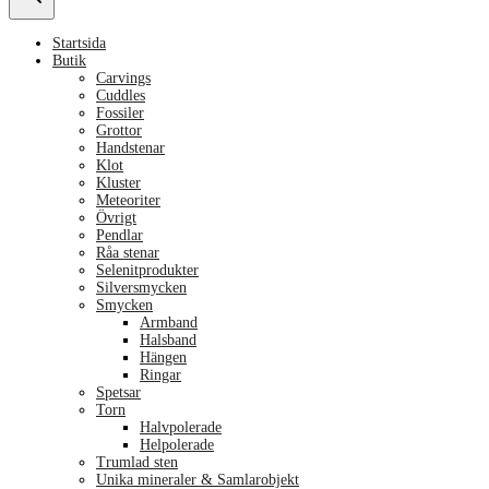
Startsida
Butik
Carvings
Cuddles
Fossiler
Grottor
Handstenar
Klot
Kluster
Meteoriter
Övrigt
Pendlar
Råa stenar
Selenitprodukter
Silversmycken
Smycken
Armband
Halsband
Hängen
Ringar
Spetsar
Torn
Halvpolerade
Helpolerade
Trumlad sten
Unika mineraler & Samlarobjekt