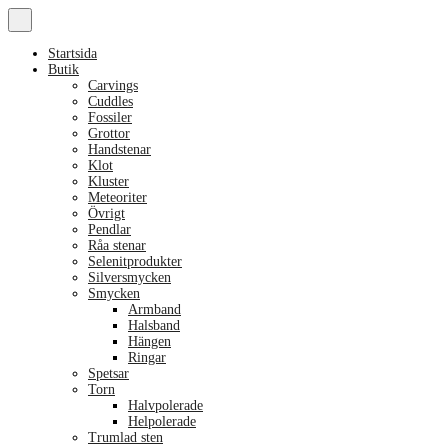
Startsida
Butik
Carvings
Cuddles
Fossiler
Grottor
Handstenar
Klot
Kluster
Meteoriter
Övrigt
Pendlar
Råa stenar
Selenitprodukter
Silversmycken
Smycken
Armband
Halsband
Hängen
Ringar
Spetsar
Torn
Halvpolerade
Helpolerade
Trumlad sten