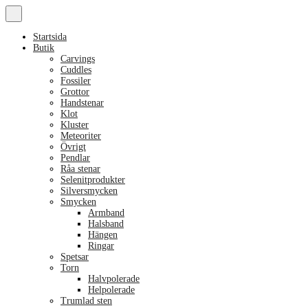
Startsida
Butik
Carvings
Cuddles
Fossiler
Grottor
Handstenar
Klot
Kluster
Meteoriter
Övrigt
Pendlar
Råa stenar
Selenitprodukter
Silversmycken
Smycken
Armband
Halsband
Hängen
Ringar
Spetsar
Torn
Halvpolerade
Helpolerade
Trumlad sten