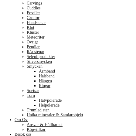
Carvings
Cuddles
Fossiler
Grottor
Handstenar
Klot
Kluster
Meteoriter
Övrigt
Pendlar
Råa stenar
Selenitprodukter
Silversmycken
Smycken
Armband
Halsband
Hängen
Ringar
Spetsar
Torn
Halvpolerade
Helpolerade
Trumlad sten
Unika mineraler & Samlarobjekt
Om Oss
Ansvar & Hållbarhet
Köpvillkor
Besök oss