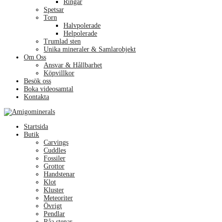
Ringar
Spetsar
Torn
Halvpolerade
Helpolerade
Trumlad sten
Unika mineraler & Samlarobjekt
Om Oss
Ansvar & Hållbarhet
Köpvillkor
Besök oss
Boka videosamtal
Kontakta
Menu
Startsida
Butik
Carvings
Cuddles
Fossiler
Grottor
Handstenar
Klot
Kluster
Meteoriter
Övrigt
Pendlar
Råa stenar