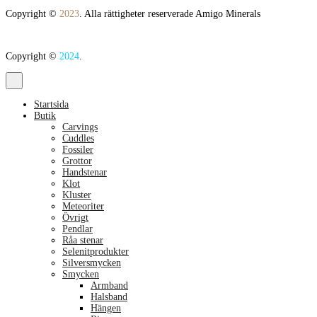
Copyright ©
2023
. Alla rättigheter reserverade Amigo Minerals
Copyright ©
2024
.
Startsida
Butik
Carvings
Cuddles
Fossiler
Grottor
Handstenar
Klot
Kluster
Meteoriter
Övrigt
Pendlar
Råa stenar
Selenitprodukter
Silversmycken
Smycken
Armband
Halsband
Hängen