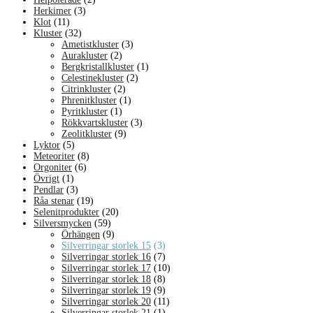
Herkimer
(3)
Klot
(11)
Kluster
(32)
Ametistkluster
(3)
Aurakluster
(2)
Bergkristallkluster
(1)
Celestinekluster
(2)
Citrinkluster
(2)
Phrenitkluster
(1)
Pyritkluster
(1)
Rökkvartskluster
(3)
Zeolitkluster
(9)
Lyktor
(5)
Meteoriter
(8)
Orgoniter
(6)
Övrigt
(1)
Pendlar
(3)
Råa stenar
(19)
Selenitprodukter
(20)
Silversmycken
(59)
Örhängen
(9)
Silverringar storlek 15
(3)
Silverringar storlek 16
(7)
Silverringar storlek 17
(10)
Silverringar storlek 18
(8)
Silverringar storlek 19
(9)
Silverringar storlek 20
(11)
Silverringar storlek 21
(1)