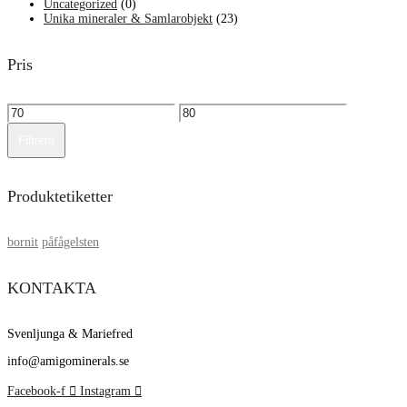
Uncategorized
(0)
Unika mineraler & Samlarobjekt
(23)
Pris
Min
Max
pris
pris
Filtrera
Produktetiketter
bornit
påfågelsten
KONTAKTA
Svenljunga & Mariefred
info@amigominerals.se
Facebook-f
Instagram