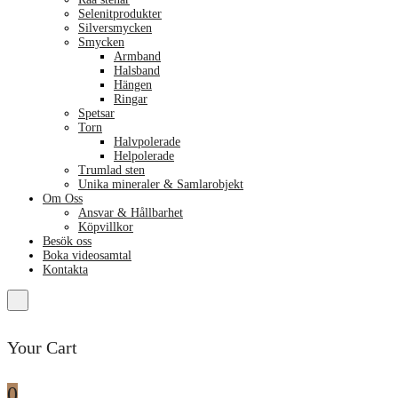
Selenitprodukter
Silversmycken
Smycken
Armband
Halsband
Hängen
Ringar
Spetsar
Torn
Halvpolerade
Helpolerade
Trumlad sten
Unika mineraler & Samlarobjekt
Om Oss
Ansvar & Hållbarhet
Köpvillkor
Besök oss
Boka videosamtal
Kontakta
Your Cart
0