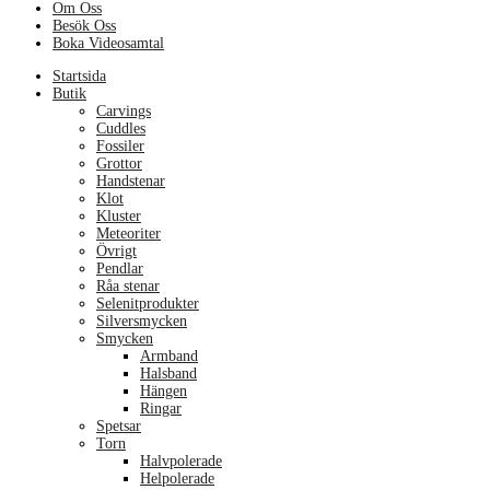
Om Oss
Besök Oss
Boka Videosamtal
Menu
Startsida
Butik
Carvings
Cuddles
Fossiler
Grottor
Handstenar
Klot
Kluster
Meteoriter
Övrigt
Pendlar
Råa stenar
Selenitprodukter
Silversmycken
Smycken
Armband
Halsband
Hängen
Ringar
Spetsar
Torn
Halvpolerade
Helpolerade