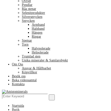
Övrigt
Pendlar
Råa stenar
Selenitprodukter
Silversmycken
Smycken
Armband
Halsband
Hängen
Ringar
Spetsar
Torn
Halvpolerade
Helpolerade
Trumlad sten
Unika mineraler & Samlarobjekt
Om Oss
Ansvar & Hållbarhet
Köpvillkor
Besök oss
Boka videosamtal
Kontakta
Menu
Search
Search
for:
Startsida
Butik