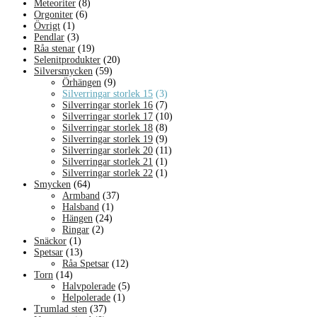
Meteoriter
(8)
Orgoniter
(6)
Övrigt
(1)
Pendlar
(3)
Råa stenar
(19)
Selenitprodukter
(20)
Silversmycken
(59)
Örhängen
(9)
Silverringar storlek 15
(3)
Silverringar storlek 16
(7)
Silverringar storlek 17
(10)
Silverringar storlek 18
(8)
Silverringar storlek 19
(9)
Silverringar storlek 20
(11)
Silverringar storlek 21
(1)
Silverringar storlek 22
(1)
Smycken
(64)
Armband
(37)
Halsband
(1)
Hängen
(24)
Ringar
(2)
Snäckor
(1)
Spetsar
(13)
Råa Spetsar
(12)
Torn
(14)
Halvpolerade
(5)
Helpolerade
(1)
Trumlad sten
(37)