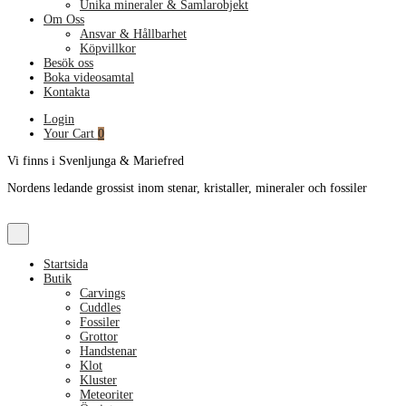
Unika mineraler & Samlarobjekt
Om Oss
Ansvar & Hållbarhet
Köpvillkor
Besök oss
Boka videosamtal
Kontakta
Login
Your Cart
0
Vi finns i Svenljunga & Mariefred
Nordens ledande grossist inom stenar, kristaller, mineraler och fossiler
Startsida
Butik
Carvings
Cuddles
Fossiler
Grottor
Handstenar
Klot
Kluster
Meteoriter