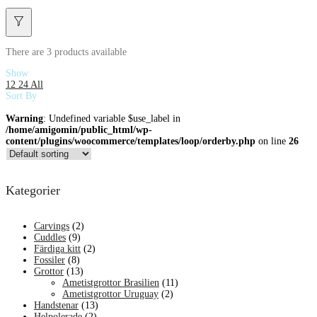
There are
3 products
available
Show
12
24
All
Sort By
Warning
: Undefined variable $use_label in
/home/amigomin/public_html/wp-
content/plugins/woocommerce/templates/loop/orderby.php
on line
26
Kategorier
Carvings
(2)
Cuddles
(9)
Färdiga kitt
(2)
Fossiler
(8)
Grottor
(13)
Ametistgrottor Brasilien
(11)
Ametistgrottor Uruguay
(2)
Handstenar
(13)
Helpolerade
(2)