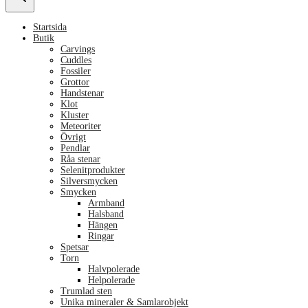
Startsida
Butik
Carvings
Cuddles
Fossiler
Grottor
Handstenar
Klot
Kluster
Meteoriter
Övrigt
Pendlar
Råa stenar
Selenitprodukter
Silversmycken
Smycken
Armband
Halsband
Hängen
Ringar
Spetsar
Torn
Halvpolerade
Helpolerade
Trumlad sten
Unika mineraler & Samlarobjekt