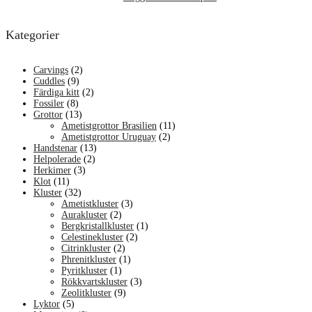
Kategorier
Carvings
(2)
Cuddles
(9)
Färdiga kitt
(2)
Fossiler
(8)
Grottor
(13)
Ametistgrottor Brasilien
(11)
Ametistgrottor Uruguay
(2)
Handstenar
(13)
Helpolerade
(2)
Herkimer
(3)
Klot
(11)
Kluster
(32)
Ametistkluster
(3)
Aurakluster
(2)
Bergkristallkluster
(1)
Celestinekluster
(2)
Citrinkluster
(2)
Phrenitkluster
(1)
Pyritkluster
(1)
Rökkvartskluster
(3)
Zeolitkluster
(9)
Lyktor
(5)