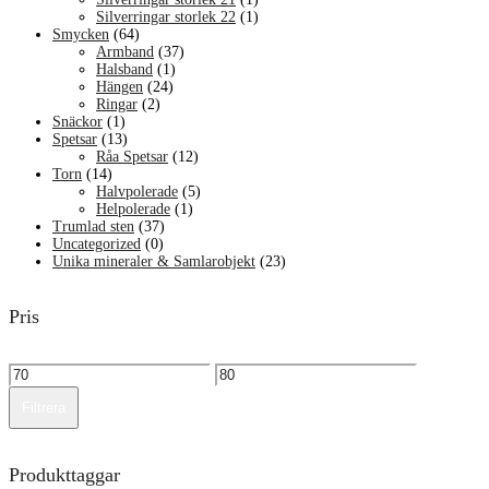
Silverringar storlek 22
(1)
Smycken
(64)
Armband
(37)
Halsband
(1)
Hängen
(24)
Ringar
(2)
Snäckor
(1)
Spetsar
(13)
Råa Spetsar
(12)
Torn
(14)
Halvpolerade
(5)
Helpolerade
(1)
Trumlad sten
(37)
Uncategorized
(0)
Unika mineraler & Samlarobjekt
(23)
Pris
Min
Max
pris
pris
Filtrera
Produkttaggar