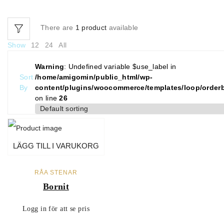
There are
1 product
available
Show
12
24
All
Warning
: Undefined variable $use_label in
Sort
/home/amigomin/public_html/wp-
By
content/plugins/woocommerce/templates/loop/order
on line
26
LÄGG TILL I VARUKORG
RÅA STENAR
Bornit
Logg in för att se pris