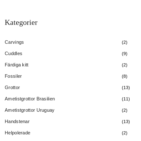
Kategorier
Carvings
(2)
Cuddles
(9)
Färdiga kitt
(2)
Fossiler
(8)
Grottor
(13)
Ametistgrottor Brasilien
(11)
Ametistgrottor Uruguay
(2)
Handstenar
(13)
Helpolerade
(2)