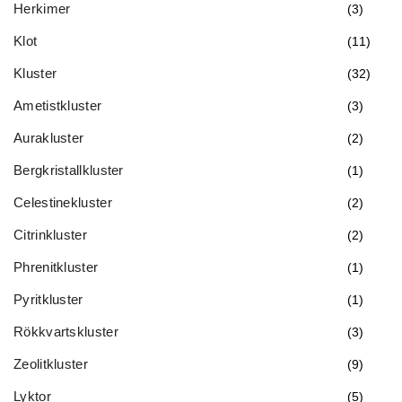
Herkimer
(3)
Klot
(11)
Kluster
(32)
Ametistkluster
(3)
Aurakluster
(2)
Bergkristallkluster
(1)
Celestinekluster
(2)
Citrinkluster
(2)
Phrenitkluster
(1)
Pyritkluster
(1)
Rökkvartskluster
(3)
Zeolitkluster
(9)
Lyktor
(5)