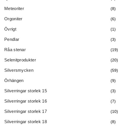
Meteoriter
(8)
Orgoniter
(6)
Övrigt
(1)
Pendlar
(3)
Råa stenar
(19)
Selenitprodukter
(20)
Silversmycken
(59)
Örhängen
(9)
Silverringar storlek 15
(3)
Silverringar storlek 16
(7)
Silverringar storlek 17
(10)
Silverringar storlek 18
(8)