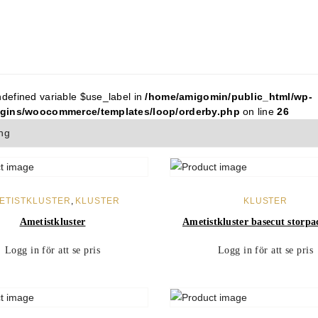
ndefined variable $use_label in
/home/amigomin/public_html/wp-
ugins/woocommerce/templates/loop/orderby.php
on line
26
LÄS MER
LÄS MER
ETISTKLUSTER
,
KLUSTER
KLUSTER
Ametistkluster
Ametistkluster basecut storpa
Logg in för att se pris
Logg in för att se pris