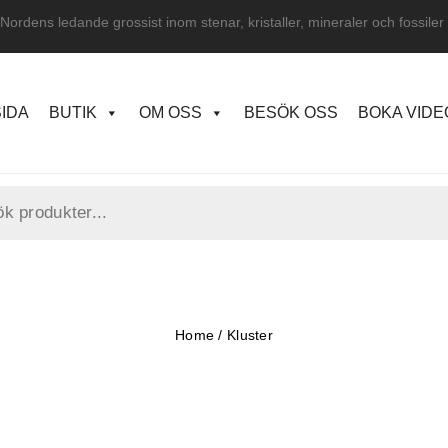
Nordens ledande grossist inom stenar, kristaller, mineraler och fossiler
IDA
BUTIK
OM OSS
BESÖK OSS
BOKA VID
Home
/
Kluster