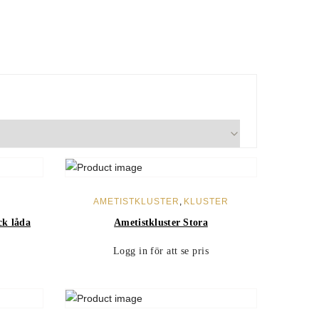
LÄS MER
AMETISTKLUSTER
,
KLUSTER
ck låda
Ametistkluster Stora
Logg in för att se pris