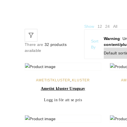
Show
12
24
All
Warning
: U
Sort
There are
32 products
content/pl
By
available
LÄGG TILL I VARUKORG
AMETISTKLUSTER
,
KLUSTER
AM
Ametist kluster Uruguay
Logg in för att se pris