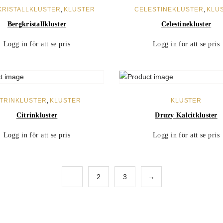
LÄS MER
LÄS MER
KRISTALLKLUSTER
,
KLUSTER
CELESTINEKLUSTER
,
KLU
Bergkristallkluster
Celestinekluster
Logg in för att se pris
Logg in för att se pris
LÄS MER
LÄS MER
ITRINKLUSTER
,
KLUSTER
KLUSTER
Citrinkluster
Druzy Kalcitkluster
Logg in för att se pris
Logg in för att se pris
1
2
3
→