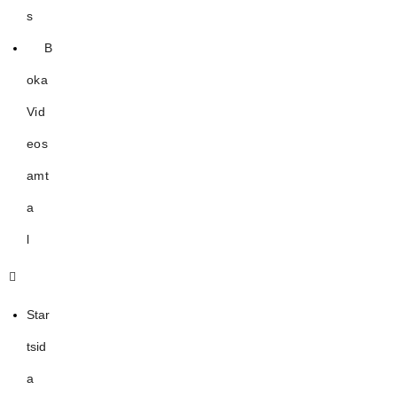
s
B
oka
Vid
eos
amt
a
l
Star
tsid
a