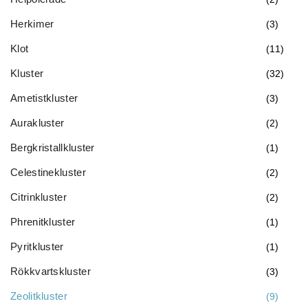
Herkimer
(3)
Klot
(11)
Kluster
(32)
Ametistkluster
(3)
Aurakluster
(2)
Bergkristallkluster
(1)
Celestinekluster
(2)
Citrinkluster
(2)
Phrenitkluster
(1)
Pyritkluster
(1)
Rökkvartskluster
(3)
Zeolitkluster
(9)