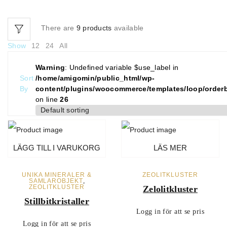
There are
9 products
available
Show
12
24
All
Warning
: Undefined variable $use_label in
Sort
/home/amigomin/public_html/wp-
By
content/plugins/woocommerce/templates/loop/order
on line
26
LÄGG TILL I VARUKORG
LÄS MER
UNIKA MINERALER &
ZEOLITKLUSTER
SAMLAROBJEKT
,
ZEOLITKLUSTER
Zelolitkluster
Stillbitkristaller
Logg in för att se pris
Logg in för att se pris