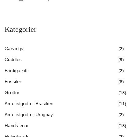
Kategorier
Carvings
(2)
Cuddles
(9)
Färdiga kitt
(2)
Fossiler
(8)
Grottor
(13)
Ametistgrottor Brasilien
(11)
Ametistgrottor Uruguay
(2)
Handstenar
(13)
Helpolerade
(2)