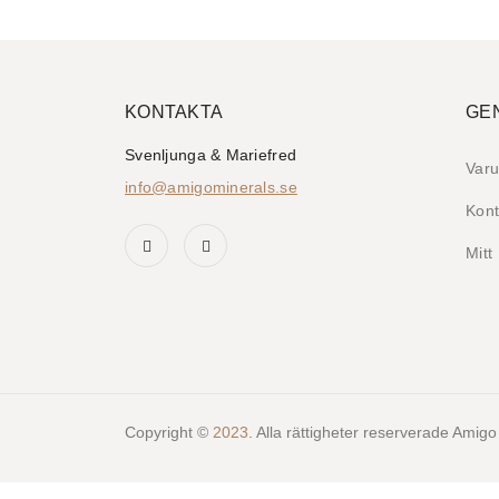
KONTAKTA
GE
Svenljunga & Mariefred
Varu
info@amigominerals.se
Kont
Mitt
Copyright ©
2023
. Alla rättigheter reserverade Amigo