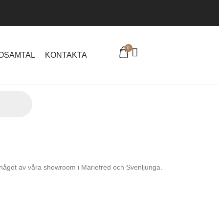
0
EOSAMTAL
KONTAKTA
 något av våra showroom i Mariefred och Svenljunga.