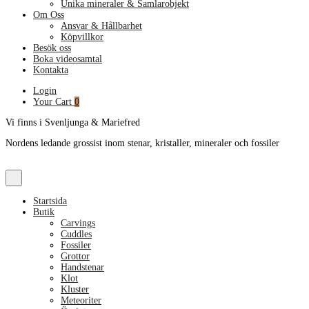
Unika mineraler & Samlarobjekt
Om Oss
Ansvar & Hållbarhet
Köpvillkor
Besök oss
Boka videosamtal
Kontakta
Login
Your Cart
0
Vi finns i Svenljunga & Mariefred
Nordens ledande grossist inom stenar, kristaller, mineraler och fossiler
Startsida
Butik
Carvings
Cuddles
Fossiler
Grottor
Handstenar
Klot
Kluster
Meteoriter