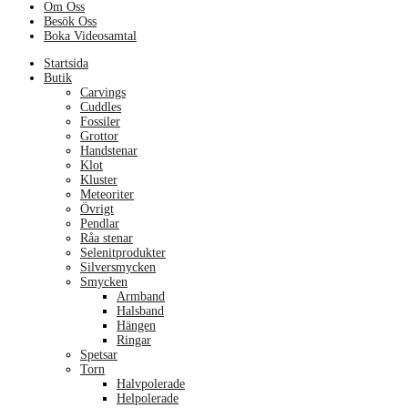
Om Oss
Besök Oss
Boka Videosamtal
Menu
Startsida
Butik
Carvings
Cuddles
Fossiler
Grottor
Handstenar
Klot
Kluster
Meteoriter
Övrigt
Pendlar
Råa stenar
Selenitprodukter
Silversmycken
Smycken
Armband
Halsband
Hängen
Ringar
Spetsar
Torn
Halvpolerade
Helpolerade