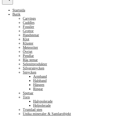
Startsida
Butik
Carvings
Cuddles
Fossiler
Grottor
Handstenar
Klot
Kluster
Meteoriter
Övrigt
Pendlar
Råa stenar
Selenitprodukter
Silversmycken
Smycken
Armband
Halsband
Hängen
Ringar
Spetsar
Torn
Halvpolerade
Helpolerade
Trumlad sten
Unika mineraler & Samlarobjekt