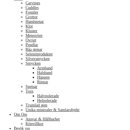
Carvings
Cuddles
Fossiler
Grottor
Handstenar
Klot
Kluster
Meteoriter
Övrigt
Pendlar
Råa stenar
Selenitprodukter
Silversmycken
Smycken
Armband
Halsband
Hängen
Ringar
Spetsar
Torn
Halvpolerade
Helpolerade
Trumlad sten
Unika mineraler & Samlarobjekt
Om Oss
Ansvar & Hållbarhet
Köpvillkor
Besök oss