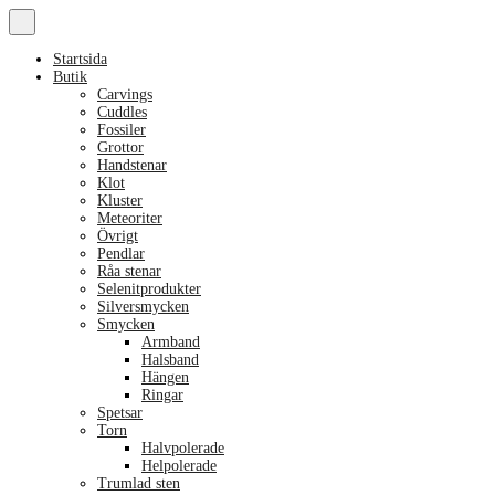
Startsida
Butik
Carvings
Cuddles
Fossiler
Grottor
Handstenar
Klot
Kluster
Meteoriter
Övrigt
Pendlar
Råa stenar
Selenitprodukter
Silversmycken
Smycken
Armband
Halsband
Hängen
Ringar
Spetsar
Torn
Halvpolerade
Helpolerade
Trumlad sten