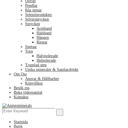
Övrigt
Pendlar
Råa stenar
Selenitprodukter
Silversmycken
Smycken
Armband
Halsband
Hängen
Ringar
Spetsar
Torn
Halvpolerade
Helpolerade
Trumlad sten
Unika mineraler & Samlarobjekt
Om Oss
Ansvar & Hållbarhet
Köpvillkor
Besök oss
Boka videosamtal
Kontakta
Menu
Search
Search
for:
Startsida
Butik