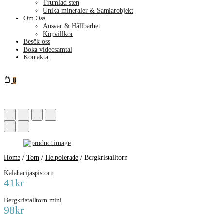
Trumlad sten
Unika mineraler & Samlarobjekt
Om Oss
Ansvar & Hållbarhet
Köpvillkor
Besök oss
Boka videosamtal
Kontakta
0
Home
/
Torn
/
Helpolerade
/
Bergkristalltorn
Kalaharijaspistorn
41
kr
Bergkristalltorn mini
98
kr