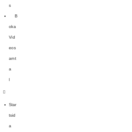
s
B
oka
Vid
eos
amt
a
l
Star
tsid
a