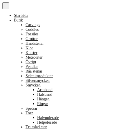
Startsida
Butik
Carvings
Cuddles
Fossiler
Grottor
Handstenar
Klot
Kluster
Meteoriter
Övrigt
Pendlar
Råa stenar
Selenitprodukter
Silversmycken
Smycken
Armband
Halsband
Hängen
Ringar
Spetsar
Torn
Halvpolerade
Helpolerade
Trumlad sten