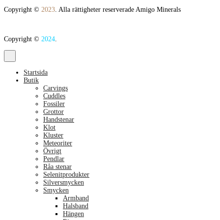
Copyright ©
2023
. Alla rättigheter reserverade Amigo Minerals
Copyright ©
2024
.
Startsida
Butik
Carvings
Cuddles
Fossiler
Grottor
Handstenar
Klot
Kluster
Meteoriter
Övrigt
Pendlar
Råa stenar
Selenitprodukter
Silversmycken
Smycken
Armband
Halsband
Hängen