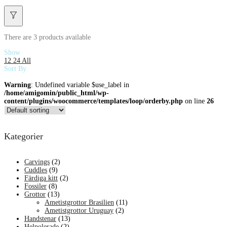
There are
3 products
available
Show
12
24
All
Sort By
Warning
: Undefined variable $use_label in
/home/amigomin/public_html/wp-
content/plugins/woocommerce/templates/loop/orderby.php
on line
26
Kategorier
Carvings
(2)
Cuddles
(9)
Färdiga kitt
(2)
Fossiler
(8)
Grottor
(13)
Ametistgrottor Brasilien
(11)
Ametistgrottor Uruguay
(2)
Handstenar
(13)
Helpolerade
(2)