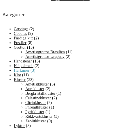
Kategorier
Carvings
(2)
Cuddles
(9)
Färdiga kitt
(2)
Fossiler
(8)
Grottor
(13)
Ametistgrottor Brasilien
(11)
Ametistgrottor Uruguay
(2)
Handstenar
(13)
Helpolerade
(2)
Herkimer
(3)
Klot
(11)
Kluster
(32)
Ametistkluster
(3)
Aurakluster
(2)
Bergkristallkluster
(1)
Celestinekluster
(2)
Citrinkluster
(2)
Phrenitkluster
(1)
Pyritkluster
(1)
Rökkvartskluster
(3)
Zeolitkluster
(9)
Lyktor
(5)