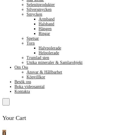
Selenitprodukter
Silversmycken
Smycken
Armband
Halsband
Hängen
Ringar
Spetsar
Torn
Halvpolerade
Helpolerade
Trumlad sten
Unika mineraler & Samlarobjekt
Om Oss
Ansvar & Hållbarhet
Köpvillkor
Besök oss
Boka videosamtal
Kontakta
Your Cart
0