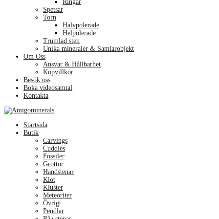
Ringar
Spetsar
Torn
Halvpolerade
Helpolerade
Trumlad sten
Unika mineraler & Samlarobjekt
Om Oss
Ansvar & Hållbarhet
Köpvillkor
Besök oss
Boka videosamtal
Kontakta
Menu
Startsida
Butik
Carvings
Cuddles
Fossiler
Grottor
Handstenar
Klot
Kluster
Meteoriter
Övrigt
Pendlar
Råa stenar