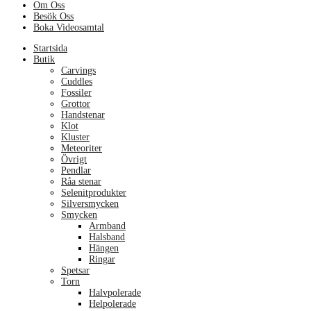
Om Oss
Besök Oss
Boka Videosamtal
Menu
Startsida
Butik
Carvings
Cuddles
Fossiler
Grottor
Handstenar
Klot
Kluster
Meteoriter
Övrigt
Pendlar
Råa stenar
Selenitprodukter
Silversmycken
Smycken
Armband
Halsband
Hängen
Ringar
Spetsar
Torn
Halvpolerade
Helpolerade