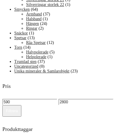
Silverringar storlek 22
(1)
Smycken
(64)
Armband
(37)
Halsband
(1)
Hängen
(24)
Ringar
(2)
Snäckor
(1)
Spetsar
(13)
Råa Spetsar
(12)
Torn
(14)
Halvpolerade
(5)
Helpolerade
(1)
Trumlad sten
(37)
Uncategorized
(0)
Unika mineraler & Samlarobjekt
(23)
Pris
Min
Max
pris
pris
Filtrera
Produkttaggar