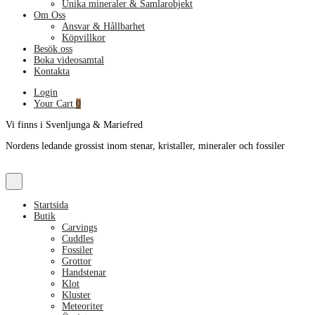
Unika mineraler & Samlarobjekt
Om Oss
Ansvar & Hållbarhet
Köpvillkor
Besök oss
Boka videosamtal
Kontakta
Login
Your Cart
0
Vi finns i Svenljunga & Mariefred
Nordens ledande grossist inom stenar, kristaller, mineraler och fossiler
Startsida
Butik
Carvings
Cuddles
Fossiler
Grottor
Handstenar
Klot
Kluster
Meteoriter