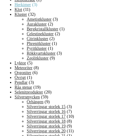
Herkimer
(3)
Klot
(11)
Kluster
(32)
Ametistkluster
(3)
Aurakluster
(2)
Bergkristallkluster
(1)
Celestinekluster
(2)
Citrinkluster
(2)
Phrenitkluster
(1)
Pyritkluster
(1)
Rökkvartskluster
(3)
Zeolitkluster
(9)
Lyktor
(5)
Meteoriter
(8)
Orgoniter
(6)
Övrigt
(1)
Pendlar
(3)
Råa stenar
(19)
Selenitprodukter
(20)
Silversmycken
(59)
Örhängen
(9)
Silverringar storlek 15
(3)
Silverringar storlek 16
(7)
Silverringar storlek 17
(10)
Silverringar storlek 18
(8)
Silverringar storlek 19
(9)
Silverringar storlek 20
(11)
Silverringar storlek 21
(1)