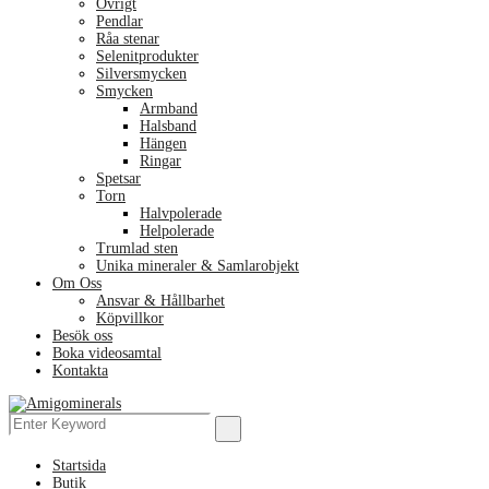
Övrigt
Pendlar
Råa stenar
Selenitprodukter
Silversmycken
Smycken
Armband
Halsband
Hängen
Ringar
Spetsar
Torn
Halvpolerade
Helpolerade
Trumlad sten
Unika mineraler & Samlarobjekt
Om Oss
Ansvar & Hållbarhet
Köpvillkor
Besök oss
Boka videosamtal
Kontakta
Menu
Search
Search
for:
Startsida
Butik