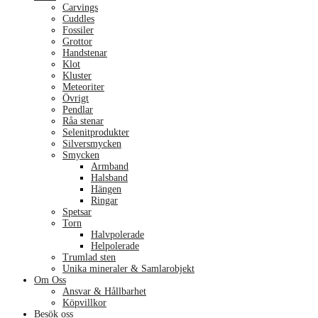
Carvings
Cuddles
Fossiler
Grottor
Handstenar
Klot
Kluster
Meteoriter
Övrigt
Pendlar
Råa stenar
Selenitprodukter
Silversmycken
Smycken
Armband
Halsband
Hängen
Ringar
Spetsar
Torn
Halvpolerade
Helpolerade
Trumlad sten
Unika mineraler & Samlarobjekt
Om Oss
Ansvar & Hållbarhet
Köpvillkor
Besök oss