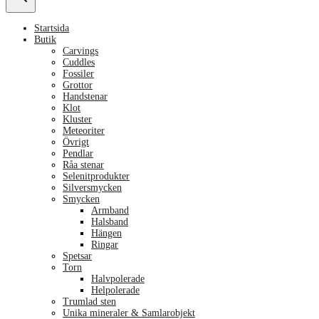
Startsida
Butik
Carvings
Cuddles
Fossiler
Grottor
Handstenar
Klot
Kluster
Meteoriter
Övrigt
Pendlar
Råa stenar
Selenitprodukter
Silversmycken
Smycken
Armband
Halsband
Hängen
Ringar
Spetsar
Torn
Halvpolerade
Helpolerade
Trumlad sten
Unika mineraler & Samlarobjekt