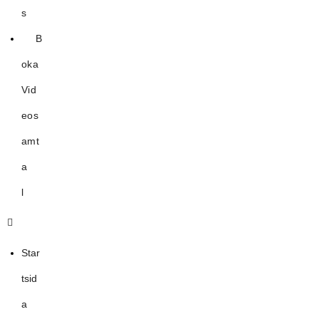
s
B
oka
Vid
eos
amt
a
l
Star
tsid
a