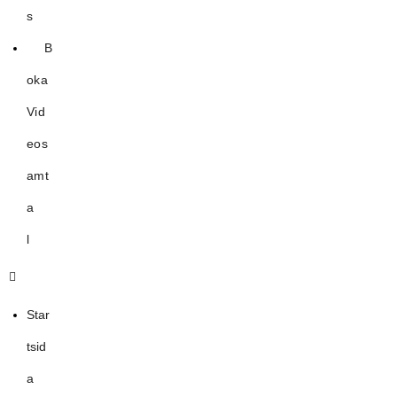
s
B
oka
Vid
eos
amt
a
l
Star
tsid
a