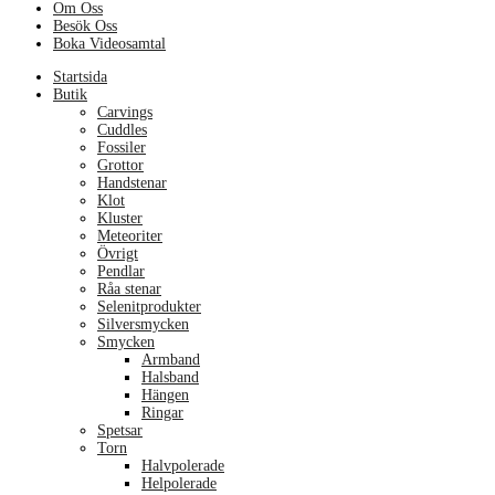
Om Oss
Besök Oss
Boka Videosamtal
Menu
Startsida
Butik
Carvings
Cuddles
Fossiler
Grottor
Handstenar
Klot
Kluster
Meteoriter
Övrigt
Pendlar
Råa stenar
Selenitprodukter
Silversmycken
Smycken
Armband
Halsband
Hängen
Ringar
Spetsar
Torn
Halvpolerade
Helpolerade