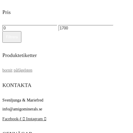
Pris
Min
Max
pris
pris
Filtrera
Produktetiketter
bornit
påfågelsten
KONTAKTA
Svenljunga & Mariefred
info@amigominerals.se
Facebook-f
Instagram