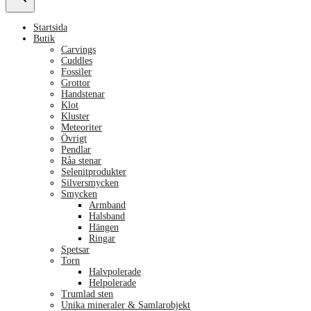
Startsida
Butik
Carvings
Cuddles
Fossiler
Grottor
Handstenar
Klot
Kluster
Meteoriter
Övrigt
Pendlar
Råa stenar
Selenitprodukter
Silversmycken
Smycken
Armband
Halsband
Hängen
Ringar
Spetsar
Torn
Halvpolerade
Helpolerade
Trumlad sten
Unika mineraler & Samlarobjekt