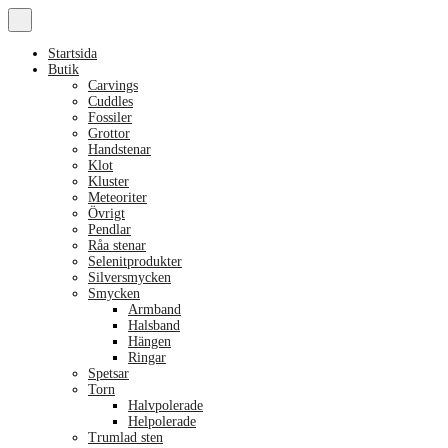
Startsida
Butik
Carvings
Cuddles
Fossiler
Grottor
Handstenar
Klot
Kluster
Meteoriter
Övrigt
Pendlar
Råa stenar
Selenitprodukter
Silversmycken
Smycken
Armband
Halsband
Hängen
Ringar
Spetsar
Torn
Halvpolerade
Helpolerade
Trumlad sten