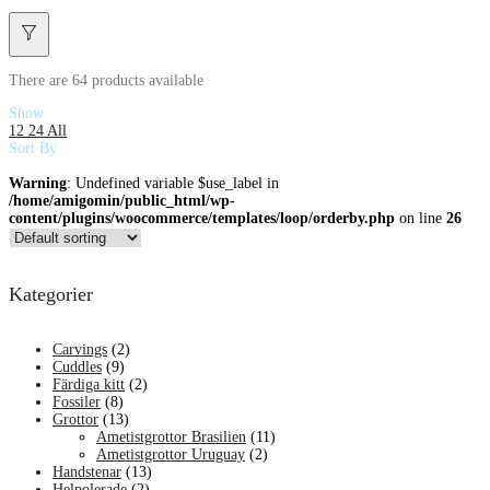
There are
64 products
available
Show
12
24
All
Sort By
Warning
: Undefined variable $use_label in
/home/amigomin/public_html/wp-
content/plugins/woocommerce/templates/loop/orderby.php
on line
26
Kategorier
Carvings
(2)
Cuddles
(9)
Färdiga kitt
(2)
Fossiler
(8)
Grottor
(13)
Ametistgrottor Brasilien
(11)
Ametistgrottor Uruguay
(2)
Handstenar
(13)
Helpolerade
(2)