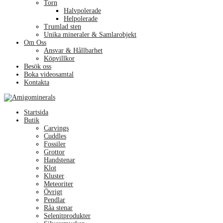
Torn
Halvpolerade
Helpolerade
Trumlad sten
Unika mineraler & Samlarobjekt
Om Oss
Ansvar & Hållbarhet
Köpvillkor
Besök oss
Boka videosamtal
Kontakta
Menu
Startsida
Butik
Carvings
Cuddles
Fossiler
Grottor
Handstenar
Klot
Kluster
Meteoriter
Övrigt
Pendlar
Råa stenar
Selenitprodukter