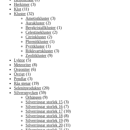
Herkimer
(3)
Klot
(11)
Kluster
(32)
Ametistkluster
(3)
Aurakluster
(2)
Bergkristallkluster
(1)
Celestinekluster
(2)
Citrinkluster
(2)
Phrenitkluster
(1)
Pyritkluster
(1)
Rökkvartskluster
(3)
Zeolitkluster
(9)
Lyktor
(5)
Meteoriter
(8)
Orgoniter
(6)
Övrigt
(1)
Pendlar
(3)
Råa stenar
(19)
Selenitprodukter
(20)
Silversmycken
(59)
Örhängen
(9)
Silverringar storlek 15
(3)
Silverringar storlek 16
(7)
Silverringar storlek 17
(10)
Silverringar storlek 18
(8)
Silverringar storlek 19
(9)
Silverringar storlek 20
(11)
Silverringar storlek 21
(1)