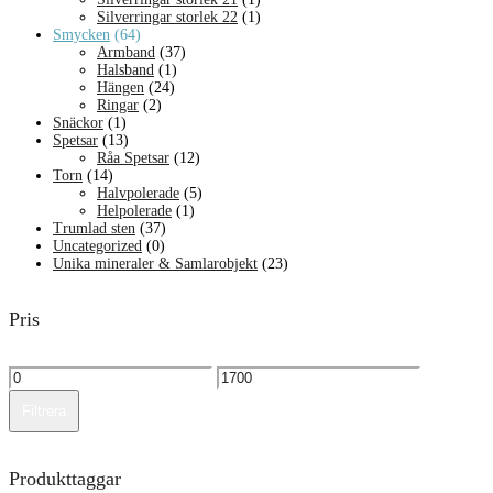
Silverringar storlek 22
(1)
Smycken
(64)
Armband
(37)
Halsband
(1)
Hängen
(24)
Ringar
(2)
Snäckor
(1)
Spetsar
(13)
Råa Spetsar
(12)
Torn
(14)
Halvpolerade
(5)
Helpolerade
(1)
Trumlad sten
(37)
Uncategorized
(0)
Unika mineraler & Samlarobjekt
(23)
Pris
Min
Max
pris
pris
Filtrera
Produkttaggar