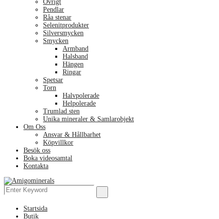
Övrigt
Pendlar
Råa stenar
Selenitprodukter
Silversmycken
Smycken
Armband
Halsband
Hängen
Ringar
Spetsar
Torn
Halvpolerade
Helpolerade
Trumlad sten
Unika mineraler & Samlarobjekt
Om Oss
Ansvar & Hållbarhet
Köpvillkor
Besök oss
Boka videosamtal
Kontakta
Menu
Search
Search
for:
Startsida
Butik