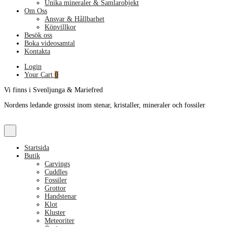
Unika mineraler & Samlarobjekt
Om Oss
Ansvar & Hållbarhet
Köpvillkor
Besök oss
Boka videosamtal
Kontakta
Login
Your Cart
0
Vi finns i Svenljunga & Mariefred
Nordens ledande grossist inom stenar, kristaller, mineraler och fossiler
Startsida
Butik
Carvings
Cuddles
Fossiler
Grottor
Handstenar
Klot
Kluster
Meteoriter