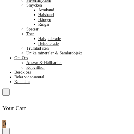
Silversmycken
Smycken
Armband
Halsband
Hängen
Ringar
Spetsar
Torn
Halvpolerade
Helpolerade
Trumlad sten
Unika mineraler & Samlarobjekt
Om Oss
Ansvar & Hållbarhet
Köpvillkor
Besök oss
Boka videosamtal
Kontakta
Your Cart
0