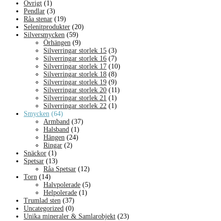
Övrigt
(1)
Pendlar
(3)
Råa stenar
(19)
Selenitprodukter
(20)
Silversmycken
(59)
Örhängen
(9)
Silverringar storlek 15
(3)
Silverringar storlek 16
(7)
Silverringar storlek 17
(10)
Silverringar storlek 18
(8)
Silverringar storlek 19
(9)
Silverringar storlek 20
(11)
Silverringar storlek 21
(1)
Silverringar storlek 22
(1)
Smycken
(64)
Armband
(37)
Halsband
(1)
Hängen
(24)
Ringar
(2)
Snäckor
(1)
Spetsar
(13)
Råa Spetsar
(12)
Torn
(14)
Halvpolerade
(5)
Helpolerade
(1)
Trumlad sten
(37)
Uncategorized
(0)
Unika mineraler & Samlarobjekt
(23)