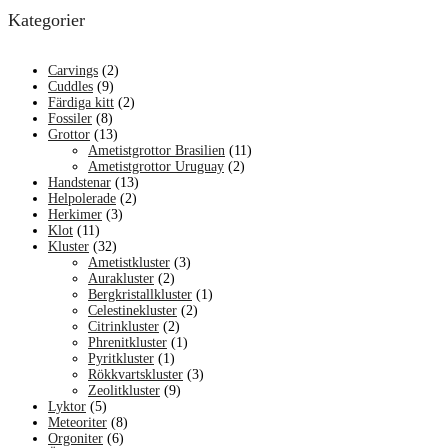
Kategorier
Carvings
(2)
Cuddles
(9)
Färdiga kitt
(2)
Fossiler
(8)
Grottor
(13)
Ametistgrottor Brasilien
(11)
Ametistgrottor Uruguay
(2)
Handstenar
(13)
Helpolerade
(2)
Herkimer
(3)
Klot
(11)
Kluster
(32)
Ametistkluster
(3)
Aurakluster
(2)
Bergkristallkluster
(1)
Celestinekluster
(2)
Citrinkluster
(2)
Phrenitkluster
(1)
Pyritkluster
(1)
Rökkvartskluster
(3)
Zeolitkluster
(9)
Lyktor
(5)
Meteoriter
(8)
Orgoniter
(6)