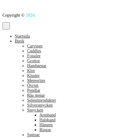
Copyright ©
2024
.
Startsida
Butik
Carvings
Cuddles
Fossiler
Grottor
Handstenar
Klot
Kluster
Meteoriter
Övrigt
Pendlar
Råa stenar
Selenitprodukter
Silversmycken
Smycken
Armband
Halsband
Hängen
Ringar
Spetsar