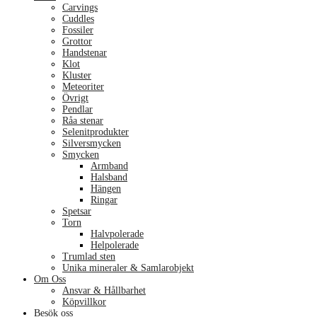
Carvings
Cuddles
Fossiler
Grottor
Handstenar
Klot
Kluster
Meteoriter
Övrigt
Pendlar
Råa stenar
Selenitprodukter
Silversmycken
Smycken
Armband
Halsband
Hängen
Ringar
Spetsar
Torn
Halvpolerade
Helpolerade
Trumlad sten
Unika mineraler & Samlarobjekt
Om Oss
Ansvar & Hållbarhet
Köpvillkor
Besök oss