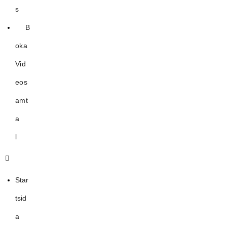
s
B
oka
Vid
eos
amt
a
l
Star
tsid
a