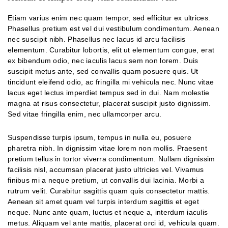
Etiam varius enim nec quam tempor, sed efficitur ex ultrices.
Phasellus pretium est vel dui vestibulum condimentum. Aenean
nec suscipit nibh. Phasellus nec lacus id arcu facilisis
elementum. Curabitur lobortis, elit ut elementum congue, erat
ex bibendum odio, nec iaculis lacus sem non lorem. Duis
suscipit metus ante, sed convallis quam posuere quis. Ut
tincidunt eleifend odio, ac fringilla mi vehicula nec. Nunc vitae
lacus eget lectus imperdiet tempus sed in dui. Nam molestie
magna at risus consectetur, placerat suscipit justo dignissim.
Sed vitae fringilla enim, nec ullamcorper arcu.
Suspendisse turpis ipsum, tempus in nulla eu, posuere
pharetra nibh. In dignissim vitae lorem non mollis. Praesent
pretium tellus in tortor viverra condimentum. Nullam dignissim
facilisis nisl, accumsan placerat justo ultricies vel. Vivamus
finibus mi a neque pretium, ut convallis dui lacinia. Morbi a
rutrum velit. Curabitur sagittis quam quis consectetur mattis.
Aenean sit amet quam vel turpis interdum sagittis et eget
neque. Nunc ante quam, luctus et neque a, interdum iaculis
metus. Aliquam vel ante mattis, placerat orci id, vehicula quam.