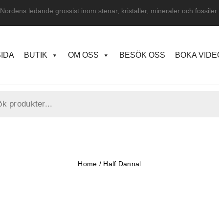
Nordens ledande grossist inom stenar, kristaller, mineraler och fossiler
IDA
BUTIK
OM OSS
BESÖK OSS
BOKA VID
Home
/
Half Dannal