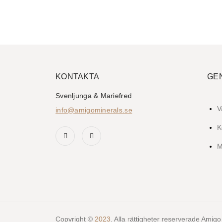
KONTAKTA
GE
Svenljunga & Mariefred
V
info@amigominerals.se
K
M
Copyright ©
2023
. Alla rättigheter reserverade Amigo