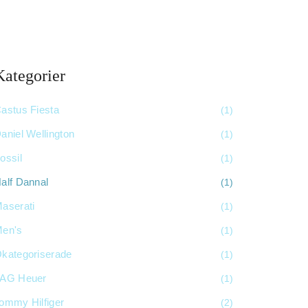
Kategorier
astus Fiesta
(1)
aniel Wellington
(1)
ossil
(1)
alf Dannal
(1)
aserati
(1)
en's
(1)
kategoriserade
(1)
AG Heuer
(1)
ommy Hilfiger
(2)