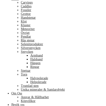
Carvings
Cuddles
Fossiler
Grottor
Handstenar
Klot
Kluster
Meteoriter
Övrigt
Pendlar
Råa stenar
Selenitprodukter
Silversmycken
Smycken
Armband
Halsband
Hängen
Ringar
Spetsar
Torn
Halvpolerade
Helpolerade
Trumlad sten
Unika mineraler & Samlarobjekt
Om Oss
Ansvar & Hållbarhet
Köpvillkor
Besök oss