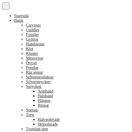
Startsida
Butik
Carvings
Cuddles
Fossiler
Grottor
Handstenar
Klot
Kluster
Meteoriter
Övrigt
Pendlar
Råa stenar
Selenitprodukter
Silversmycken
Smycken
Armband
Halsband
Hängen
Ringar
Spetsar
Torn
Halvpolerade
Helpolerade
Trumlad sten