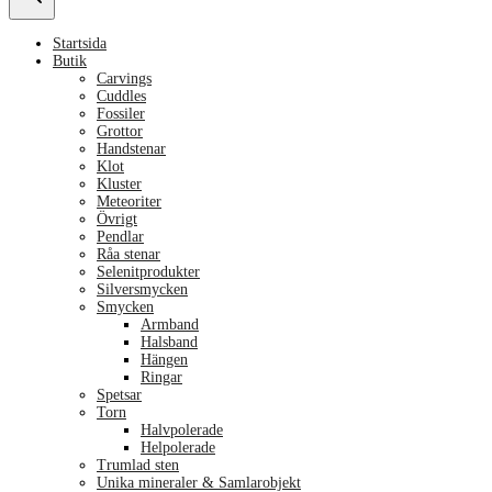
Startsida
Butik
Carvings
Cuddles
Fossiler
Grottor
Handstenar
Klot
Kluster
Meteoriter
Övrigt
Pendlar
Råa stenar
Selenitprodukter
Silversmycken
Smycken
Armband
Halsband
Hängen
Ringar
Spetsar
Torn
Halvpolerade
Helpolerade
Trumlad sten
Unika mineraler & Samlarobjekt