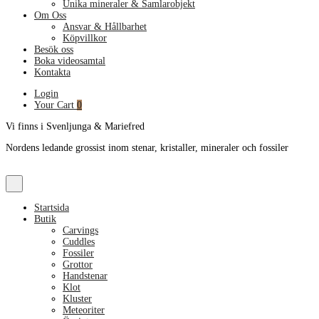
Unika mineraler & Samlarobjekt
Om Oss
Ansvar & Hållbarhet
Köpvillkor
Besök oss
Boka videosamtal
Kontakta
Login
Your Cart
0
Vi finns i Svenljunga & Mariefred
Nordens ledande grossist inom stenar, kristaller, mineraler och fossiler
Startsida
Butik
Carvings
Cuddles
Fossiler
Grottor
Handstenar
Klot
Kluster
Meteoriter