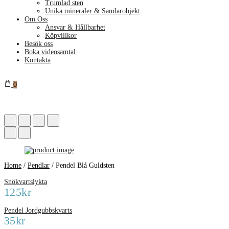
Trumlad sten
Unika mineraler & Samlarobjekt
Om Oss
Ansvar & Hållbarhet
Köpvillkor
Besök oss
Boka videosamtal
Kontakta
0
Home
/
Pendlar
/
Pendel Blå Guldsten
Snökvartslykta
125
kr
Pendel Jordgubbskvarts
35
kr