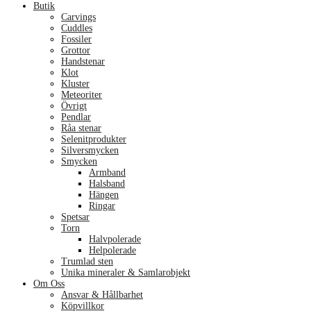
Butik
Carvings
Cuddles
Fossiler
Grottor
Handstenar
Klot
Kluster
Meteoriter
Övrigt
Pendlar
Råa stenar
Selenitprodukter
Silversmycken
Smycken
Armband
Halsband
Hängen
Ringar
Spetsar
Torn
Halvpolerade
Helpolerade
Trumlad sten
Unika mineraler & Samlarobjekt
Om Oss
Ansvar & Hållbarhet
Köpvillkor