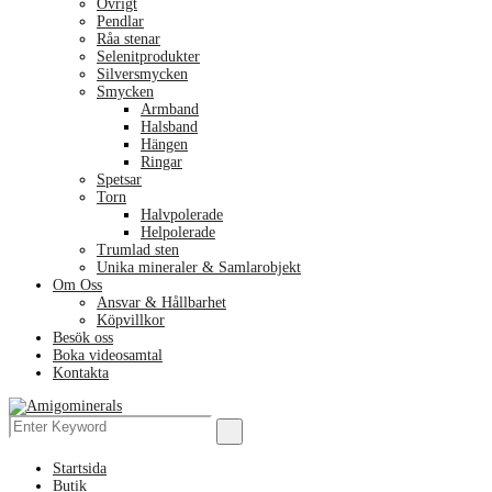
Övrigt
Pendlar
Råa stenar
Selenitprodukter
Silversmycken
Smycken
Armband
Halsband
Hängen
Ringar
Spetsar
Torn
Halvpolerade
Helpolerade
Trumlad sten
Unika mineraler & Samlarobjekt
Om Oss
Ansvar & Hållbarhet
Köpvillkor
Besök oss
Boka videosamtal
Kontakta
Menu
Search
Search
for:
Startsida
Butik