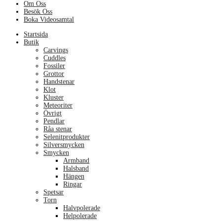
Om Oss
Besök Oss
Boka Videosamtal
Menu
Startsida
Butik
Carvings
Cuddles
Fossiler
Grottor
Handstenar
Klot
Kluster
Meteoriter
Övrigt
Pendlar
Råa stenar
Selenitprodukter
Silversmycken
Smycken
Armband
Halsband
Hängen
Ringar
Spetsar
Torn
Halvpolerade
Helpolerade