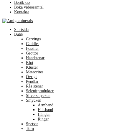
Besök oss
Boka videosamtal
Kontakta
Menu
Startsida
Butik
Carvings
Cuddles
Fossiler
Grottor
Handstenar
Klot
Kluster
Meteoriter
Övrigt
Pendlar
Råa stenar
Selenitprodukter
Silversmycken
Smycken
Armband
Halsband
Hängen
Ringar
Spetsar
Torn