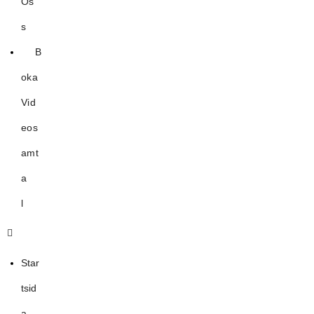
Os
s
B
oka
Vid
eos
amt
a
l
Star
tsid
a