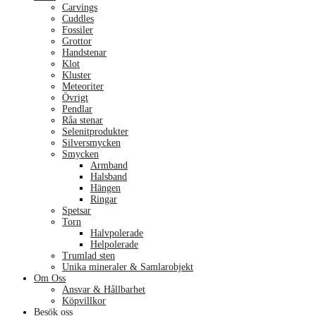
Carvings
Cuddles
Fossiler
Grottor
Handstenar
Klot
Kluster
Meteoriter
Övrigt
Pendlar
Råa stenar
Selenitprodukter
Silversmycken
Smycken
Armband
Halsband
Hängen
Ringar
Spetsar
Torn
Halvpolerade
Helpolerade
Trumlad sten
Unika mineraler & Samlarobjekt
Om Oss
Ansvar & Hållbarhet
Köpvillkor
Besök oss