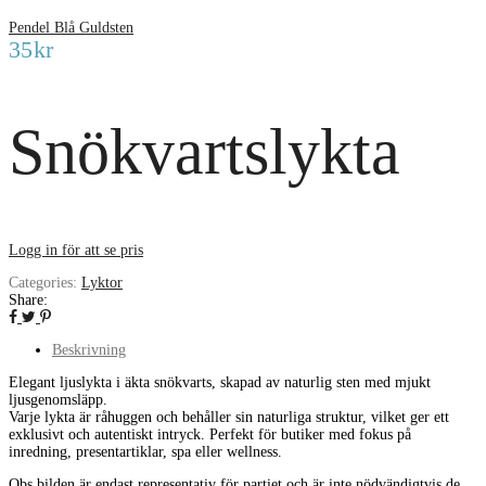
Pendel Blå Guldsten
35
kr
Snökvartslykta
Logg in för att se pris
Categories:
Lyktor
Share:
Beskrivning
Elegant ljuslykta i äkta snökvarts, skapad av naturlig sten med mjukt
ljusgenomsläpp.
Varje lykta är råhuggen och behåller sin naturliga struktur, vilket ger ett
exklusivt och autentiskt intryck. Perfekt för butiker med fokus på
inredning, presentartiklar, spa eller wellness.
Obs bilden är endast representativ för partiet och är inte nödvändigtvis de