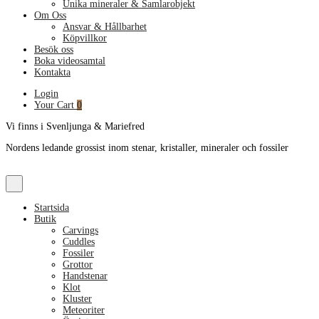
Unika mineraler & Samlarobjekt
Om Oss
Ansvar & Hållbarhet
Köpvillkor
Besök oss
Boka videosamtal
Kontakta
Login
Your Cart
0
Vi finns i Svenljunga & Mariefred
Nordens ledande grossist inom stenar, kristaller, mineraler och fossiler
Startsida
Butik
Carvings
Cuddles
Fossiler
Grottor
Handstenar
Klot
Kluster
Meteoriter