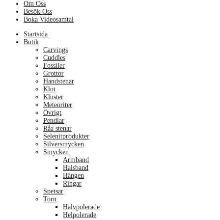
Om Oss
Besök Oss
Boka Videosamtal
Menu
Startsida
Butik
Carvings
Cuddles
Fossiler
Grottor
Handstenar
Klot
Kluster
Meteoriter
Övrigt
Pendlar
Råa stenar
Selenitprodukter
Silversmycken
Smycken
Armband
Halsband
Hängen
Ringar
Spetsar
Torn
Halvpolerade
Helpolerade