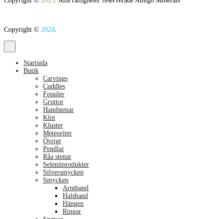
Copyright ©
2023
. Alla rättigheter reserverade Amigo Minerals
Copyright ©
2024
.
Startsida
Butik
Carvings
Cuddles
Fossiler
Grottor
Handstenar
Klot
Kluster
Meteoriter
Övrigt
Pendlar
Råa stenar
Selenitprodukter
Silversmycken
Smycken
Armband
Halsband
Hängen
Ringar