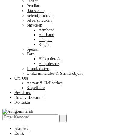
Övrigt
Pendlar
Råa stenar
Selenitprodukter
Silversmycken
Smycken
Armband
Halsband
Hängen
Ringar
Spetsar
Torn
Halvpolerade
Helpolerade
Trumlad sten
Unika mineraler & Samlarobjekt
Om Oss
Ansvar & Hållbarhet
Köpvillkor
Besök oss
Boka videosamtal
Kontakta
Menu
Search
Search
for:
Startsida
Butik