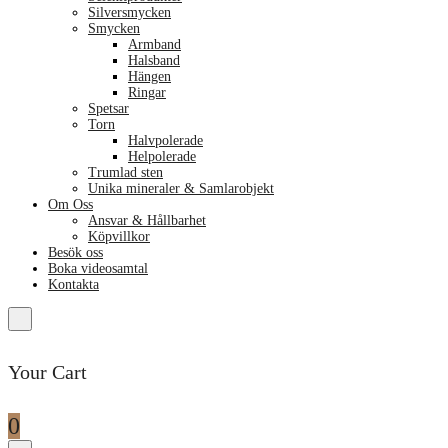
Silversmycken
Smycken
Armband
Halsband
Hängen
Ringar
Spetsar
Torn
Halvpolerade
Helpolerade
Trumlad sten
Unika mineraler & Samlarobjekt
Om Oss
Ansvar & Hållbarhet
Köpvillkor
Besök oss
Boka videosamtal
Kontakta
Your Cart
0