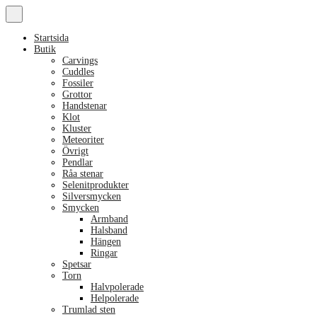
Startsida
Butik
Carvings
Cuddles
Fossiler
Grottor
Handstenar
Klot
Kluster
Meteoriter
Övrigt
Pendlar
Råa stenar
Selenitprodukter
Silversmycken
Smycken
Armband
Halsband
Hängen
Ringar
Spetsar
Torn
Halvpolerade
Helpolerade
Trumlad sten