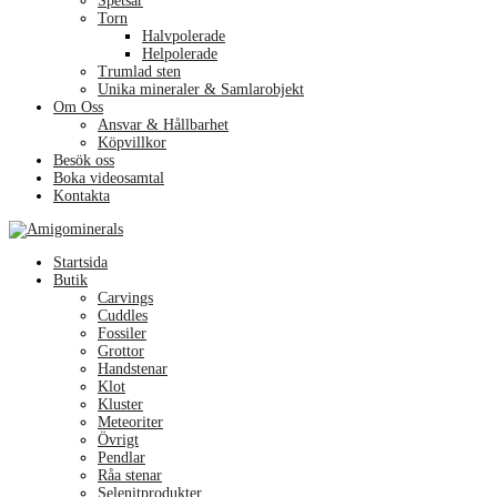
Spetsar
Torn
Halvpolerade
Helpolerade
Trumlad sten
Unika mineraler & Samlarobjekt
Om Oss
Ansvar & Hållbarhet
Köpvillkor
Besök oss
Boka videosamtal
Kontakta
Menu
Startsida
Butik
Carvings
Cuddles
Fossiler
Grottor
Handstenar
Klot
Kluster
Meteoriter
Övrigt
Pendlar
Råa stenar
Selenitprodukter