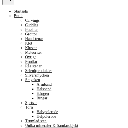
Startsida
Butik
Carvings
Cuddles
Fossiler
Grottor
Handstenar
Klot
Kluster
Meteoriter
Övrigt
Pendlar
Råa stenar
Selenitprodukter
Silversmycken
Smycken
Armband
Halsband
Hängen
Ringar
Spetsar
Torn
Halvpolerade
Helpolerade
Trumlad sten
Unika mineraler & Samlarobjekt