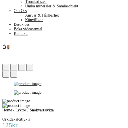
Trumlad sten
Unika mineraler & Samlarobjekt
Om Oss
Ansvar & Hållbarhet
Köpvillkor
Besök oss
Boka videosamtal
Kontakta
0
Home
/
Lyktor
/
Snökvartslykta
Orkidékalcitlykta
125
kr