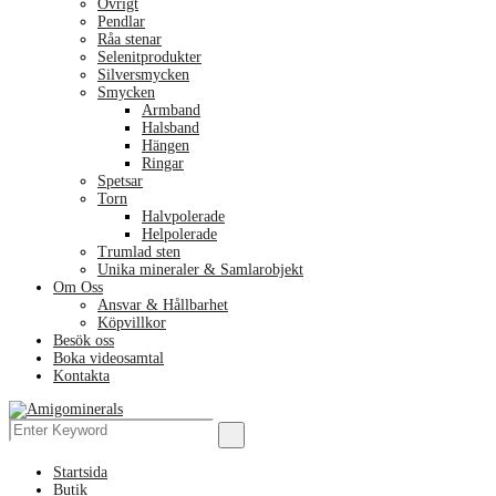
Övrigt
Pendlar
Råa stenar
Selenitprodukter
Silversmycken
Smycken
Armband
Halsband
Hängen
Ringar
Spetsar
Torn
Halvpolerade
Helpolerade
Trumlad sten
Unika mineraler & Samlarobjekt
Om Oss
Ansvar & Hållbarhet
Köpvillkor
Besök oss
Boka videosamtal
Kontakta
Menu
Search
Search
for:
Startsida
Butik