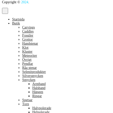
Copyright ©
2024
.
Startsida
Butik
Carvings
Cuddles
Fossiler
Grottor
Handstenar
Klot
Kluster
Meteoriter
Övrigt
Pendlar
Råa stenar
Selenitprodukter
Silversmycken
Smycken
Armband
Halsband
Hängen
Ringar
Spetsar
Torn
Halvpolerade
Helpolerade