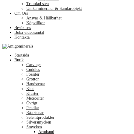
Trumlad sten
Unika mineraler & Samlarobjekt
Om Oss
Ansvar & Hållbarhet
Köpvillkor
Besök oss
Boka videosamtal
Kontakta
Menu
Startsida
Butik
Carvings
Cuddles
Fossiler
Grottor
Handstenar
Klot
Kluster
Meteoriter
Övrigt
Pendlar
Råa stenar
Selenitprodukter
Silversmycken
Smycken
Armband