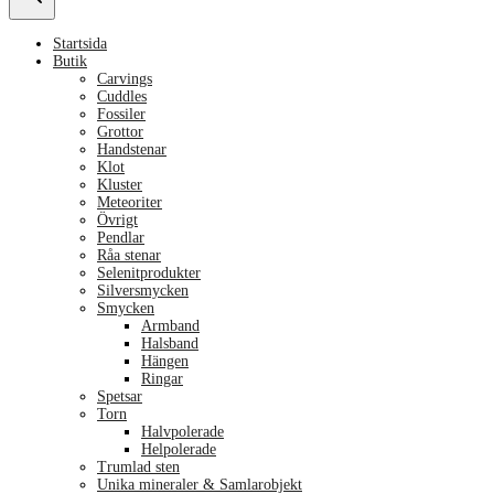
Startsida
Butik
Carvings
Cuddles
Fossiler
Grottor
Handstenar
Klot
Kluster
Meteoriter
Övrigt
Pendlar
Råa stenar
Selenitprodukter
Silversmycken
Smycken
Armband
Halsband
Hängen
Ringar
Spetsar
Torn
Halvpolerade
Helpolerade
Trumlad sten
Unika mineraler & Samlarobjekt