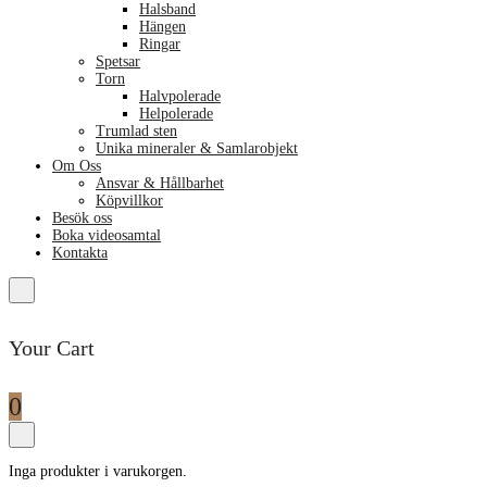
Halsband
Hängen
Ringar
Spetsar
Torn
Halvpolerade
Helpolerade
Trumlad sten
Unika mineraler & Samlarobjekt
Om Oss
Ansvar & Hållbarhet
Köpvillkor
Besök oss
Boka videosamtal
Kontakta
Your Cart
0
Inga produkter i varukorgen.