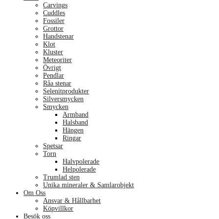
Carvings
Cuddles
Fossiler
Grottor
Handstenar
Klot
Kluster
Meteoriter
Övrigt
Pendlar
Råa stenar
Selenitprodukter
Silversmycken
Smycken
Armband
Halsband
Hängen
Ringar
Spetsar
Torn
Halvpolerade
Helpolerade
Trumlad sten
Unika mineraler & Samlarobjekt
Om Oss
Ansvar & Hållbarhet
Köpvillkor
Besök oss