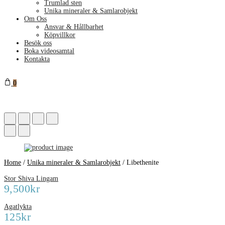
Trumlad sten
Unika mineraler & Samlarobjekt
Om Oss
Ansvar & Hållbarhet
Köpvillkor
Besök oss
Boka videosamtal
Kontakta
0
Home
/
Unika mineraler & Samlarobjekt
/
Libethenite
Stor Shiva Lingam
9,500
kr
Agatlykta
125
kr