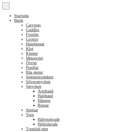
Startsida
Butik
Carvings
Cuddles
Fossiler
Grottor
Handstenar
Klot
Kluster
Meteoriter
Övrigt
Pendlar
Råa stenar
Selenitprodukter
Silversmycken
Smycken
Armband
Halsband
Hängen
Ringar
Spetsar
Torn
Halvpolerade
Helpolerade
Trumlad sten