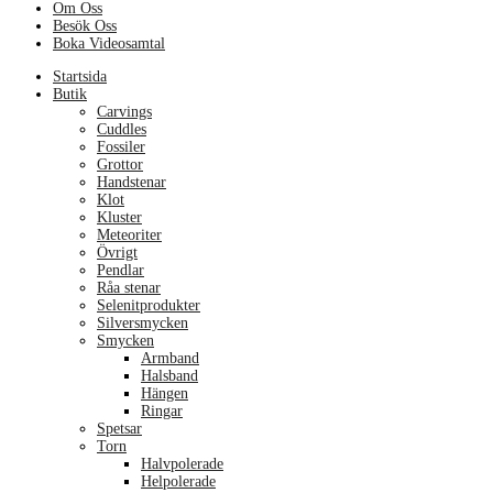
Om Oss
Besök Oss
Boka Videosamtal
Menu
Startsida
Butik
Carvings
Cuddles
Fossiler
Grottor
Handstenar
Klot
Kluster
Meteoriter
Övrigt
Pendlar
Råa stenar
Selenitprodukter
Silversmycken
Smycken
Armband
Halsband
Hängen
Ringar
Spetsar
Torn
Halvpolerade
Helpolerade