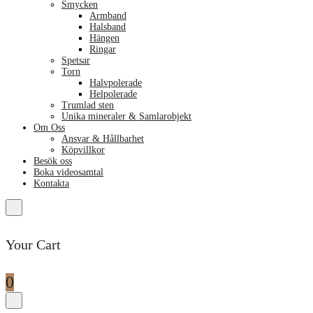
Smycken
Armband
Halsband
Hängen
Ringar
Spetsar
Torn
Halvpolerade
Helpolerade
Trumlad sten
Unika mineraler & Samlarobjekt
Om Oss
Ansvar & Hållbarhet
Köpvillkor
Besök oss
Boka videosamtal
Kontakta
Your Cart
0