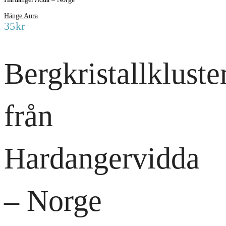
Hänge Aura
35
kr
Bergkristallkluste
från
Hardangervidda
– Norge