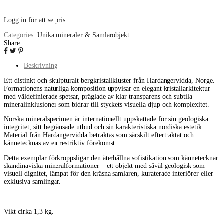
Logg in för att se pris
Categories:
Unika mineraler & Samlarobjekt
Share:
Beskrivning
Ett distinkt och skulpturalt bergkristallkluster från Hardangervidda, Norge.
Formationens naturliga komposition uppvisar en elegant kristallarkitektur
med väldefinierade spetsar, präglade av klar transparens och subtila
mineralinklusioner som bidrar till styckets visuella djup och komplexitet.
Norska mineralspecimen är internationellt uppskattade för sin geologiska
integritet, sitt begränsade utbud och sin karakteristiska nordiska estetik.
Material från Hardangervidda betraktas som särskilt eftertraktat och
kännetecknas av en restriktiv förekomst.
Detta exemplar förkroppsligar den återhållna sofistikation som kännetecknar
skandinaviska mineralformationer – ett objekt med såväl geologisk som
visuell dignitet, lämpat för den kräsna samlaren, kuraterade interiörer eller
exklusiva samlingar.
Vikt cirka 1,3 kg.