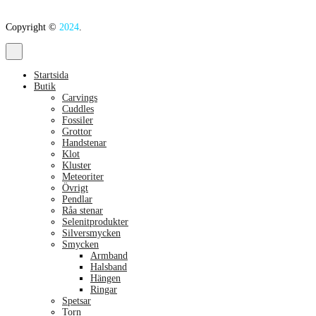
Copyright ©
2024
.
Startsida
Butik
Carvings
Cuddles
Fossiler
Grottor
Handstenar
Klot
Kluster
Meteoriter
Övrigt
Pendlar
Råa stenar
Selenitprodukter
Silversmycken
Smycken
Armband
Halsband
Hängen
Ringar
Spetsar
Torn