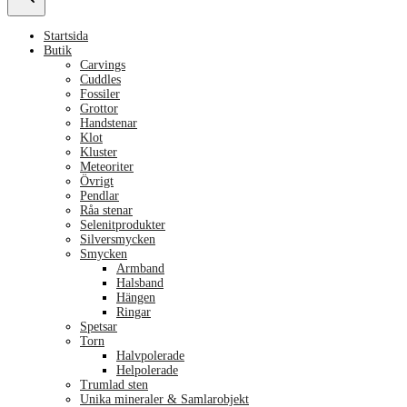
Startsida
Butik
Carvings
Cuddles
Fossiler
Grottor
Handstenar
Klot
Kluster
Meteoriter
Övrigt
Pendlar
Råa stenar
Selenitprodukter
Silversmycken
Smycken
Armband
Halsband
Hängen
Ringar
Spetsar
Torn
Halvpolerade
Helpolerade
Trumlad sten
Unika mineraler & Samlarobjekt