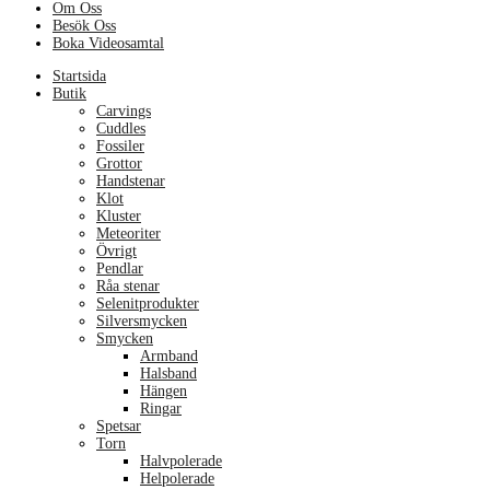
Om Oss
Besök Oss
Boka Videosamtal
Menu
Startsida
Butik
Carvings
Cuddles
Fossiler
Grottor
Handstenar
Klot
Kluster
Meteoriter
Övrigt
Pendlar
Råa stenar
Selenitprodukter
Silversmycken
Smycken
Armband
Halsband
Hängen
Ringar
Spetsar
Torn
Halvpolerade
Helpolerade