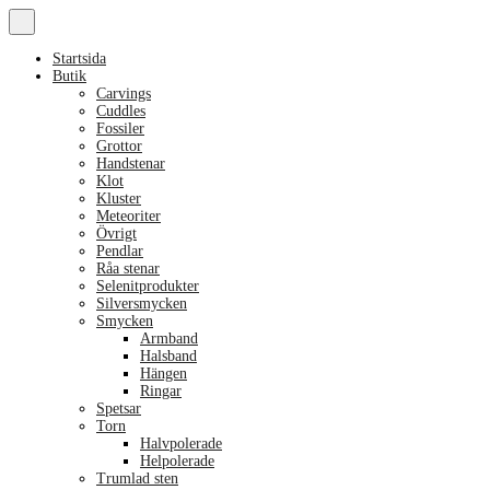
Startsida
Butik
Carvings
Cuddles
Fossiler
Grottor
Handstenar
Klot
Kluster
Meteoriter
Övrigt
Pendlar
Råa stenar
Selenitprodukter
Silversmycken
Smycken
Armband
Halsband
Hängen
Ringar
Spetsar
Torn
Halvpolerade
Helpolerade
Trumlad sten