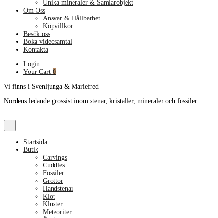
Unika mineraler & Samlarobjekt
Om Oss
Ansvar & Hållbarhet
Köpvillkor
Besök oss
Boka videosamtal
Kontakta
Login
Your Cart
0
Vi finns i Svenljunga & Mariefred
Nordens ledande grossist inom stenar, kristaller, mineraler och fossiler
Startsida
Butik
Carvings
Cuddles
Fossiler
Grottor
Handstenar
Klot
Kluster
Meteoriter