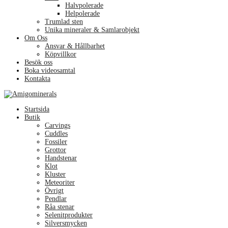
Halvpolerade
Helpolerade
Trumlad sten
Unika mineraler & Samlarobjekt
Om Oss
Ansvar & Hållbarhet
Köpvillkor
Besök oss
Boka videosamtal
Kontakta
Menu
Startsida
Butik
Carvings
Cuddles
Fossiler
Grottor
Handstenar
Klot
Kluster
Meteoriter
Övrigt
Pendlar
Råa stenar
Selenitprodukter
Silversmycken