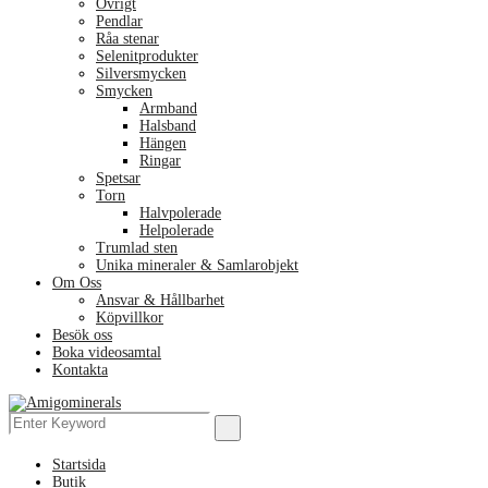
Övrigt
Pendlar
Råa stenar
Selenitprodukter
Silversmycken
Smycken
Armband
Halsband
Hängen
Ringar
Spetsar
Torn
Halvpolerade
Helpolerade
Trumlad sten
Unika mineraler & Samlarobjekt
Om Oss
Ansvar & Hållbarhet
Köpvillkor
Besök oss
Boka videosamtal
Kontakta
Menu
Search
Search
for:
Startsida
Butik