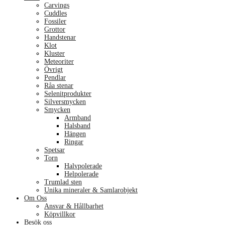
Carvings
Cuddles
Fossiler
Grottor
Handstenar
Klot
Kluster
Meteoriter
Övrigt
Pendlar
Råa stenar
Selenitprodukter
Silversmycken
Smycken
Armband
Halsband
Hängen
Ringar
Spetsar
Torn
Halvpolerade
Helpolerade
Trumlad sten
Unika mineraler & Samlarobjekt
Om Oss
Ansvar & Hållbarhet
Köpvillkor
Besök oss