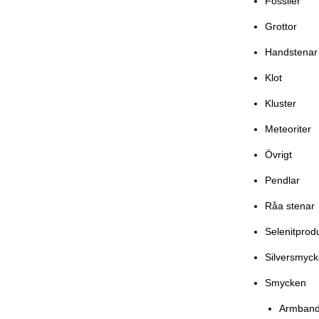
Fossiler
Grottor
Handstenar
Klot
Kluster
Meteoriter
Övrigt
Pendlar
Råa stenar
Selenitprod
Silversmyc
Smycken
Armban