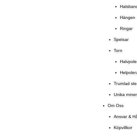
Halsban
Hängen
Ringar
Spetsar
Torn
Halvpol
Helpole
Trumlad st
Unika miner
Om Oss
Ansvar & Hå
Köpvillkor