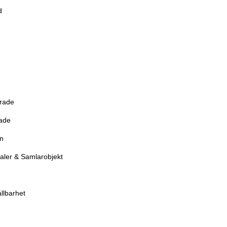
d
erade
rade
en
aler & Samlarobjekt
llbarhet