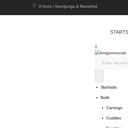
Vi finns i Svenljunga & Mariefred
STARTS
Startsida
Butik
Carvings
Cuddles