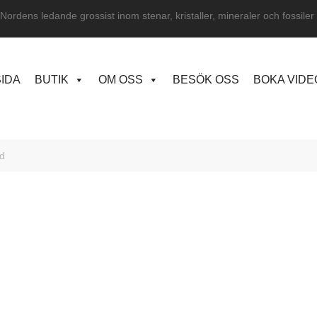
Nordens ledande grossist inom stenar, kristaller, mineraler och fossiler
IDA
BUTIK
OM OSS
BESÖK OSS
BOKA VID