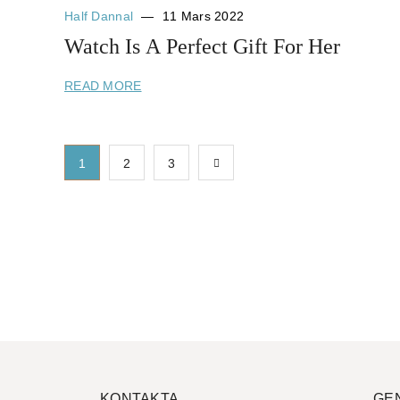
Half Dannal
11 Mars 2022
Watch Is A Perfect Gift For Her
READ MORE
1
2
3
KONTAKTA
GE