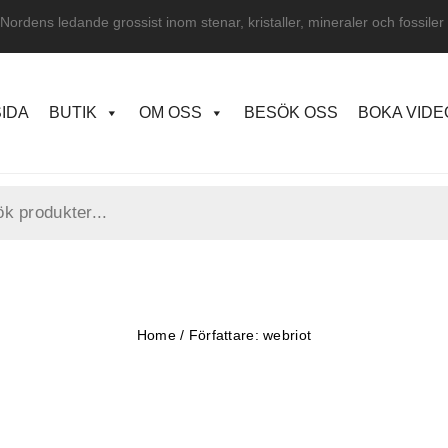
Nordens ledande grossist inom stenar, kristaller, mineraler och fossiler
IDA
BUTIK
OM OSS
BESÖK OSS
BOKA VID
Home
/
Författare: webriot