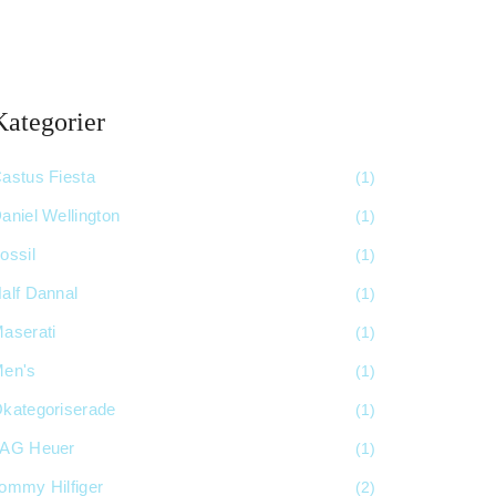
Kategorier
astus Fiesta
(1)
aniel Wellington
(1)
ossil
(1)
alf Dannal
(1)
aserati
(1)
en's
(1)
kategoriserade
(1)
AG Heuer
(1)
ommy Hilfiger
(2)