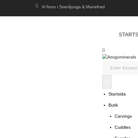
Vi finns i Svenljunga & Mariefred
STARTS
Startsida
Butik
Carvings
Cuddles