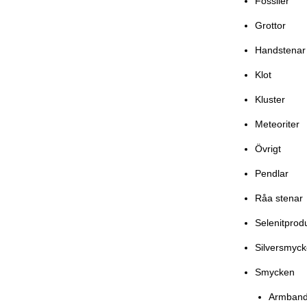
Fossiler
Grottor
Handstenar
Klot
Kluster
Meteoriter
Övrigt
Pendlar
Råa stenar
Selenitprod
Silversmyc
Smycken
Armban