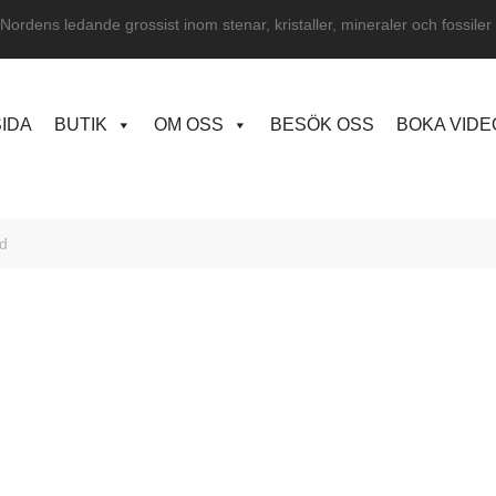
Nordens ledande grossist inom stenar, kristaller, mineraler och fossiler
IDA
BUTIK
OM OSS
BESÖK OSS
BOKA VID