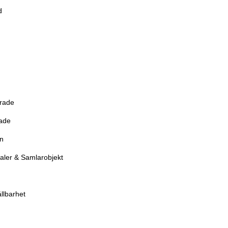
d
erade
rade
en
aler & Samlarobjekt
llbarhet