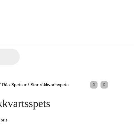
/
Råa Spetsar
/
Stor rökkvartsspets
kkvartsspets
 pris