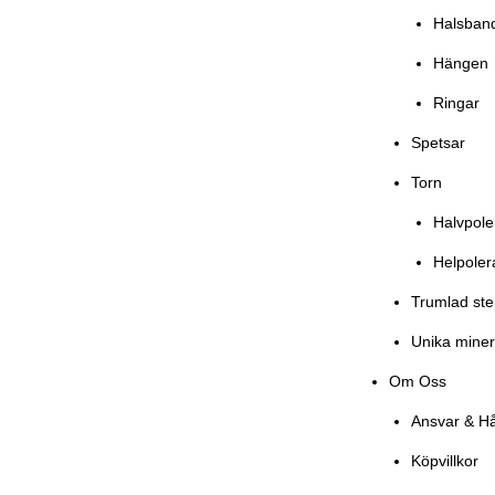
Halsban
Hängen
Ringar
Spetsar
Torn
Halvpol
Helpole
Trumlad st
Unika miner
Om Oss
Ansvar & Hå
Köpvillkor