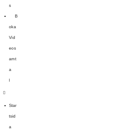
s
B
oka
Vid
eos
amt
a
l
Star
tsid
a