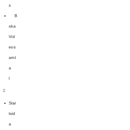
s
B
oka
Vid
eos
amt
a
l
Star
tsid
a