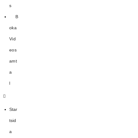
s
B
oka
Vid
eos
amt
a
l
Star
tsid
a