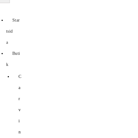
Star
tsid
a
Buti
k
C
a
r
v
i
n