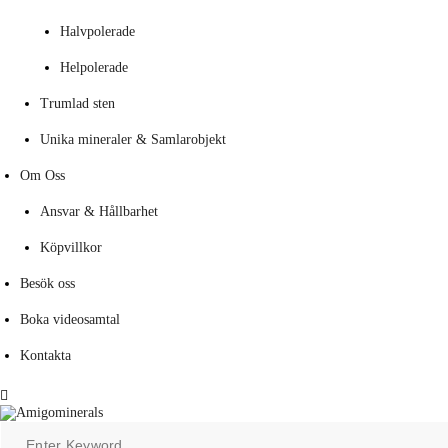
Halvpolerade
Helpolerade
Trumlad sten
Unika mineraler & Samlarobjekt
Om Oss
Ansvar & Hållbarhet
Köpvillkor
Besök oss
Boka videosamtal
Kontakta
Menu
Search
for: