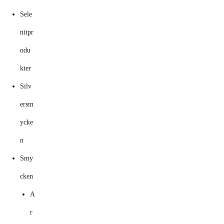
Sele
nitpr
odu
kter
Silv
ersm
ycke
n
Smy
cken
A
r