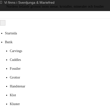
Vi finns i Svenljunga & Mariefred
Nordens ledande grossist inom stenar, kristaller, mineraler och fossiler
Startsida
Butik
Carvings
Cuddles
Fossiler
Grottor
Handstenar
Klot
Kluster