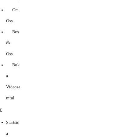
Om
Oss
Bes
ök
Oss
Bok
a
Videosa
mtal
Menu
Startsid
a