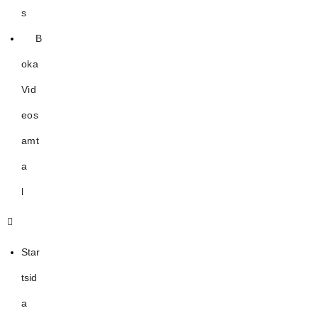
s
B
oka
Vid
eos
amt
a
l
Star
tsid
a