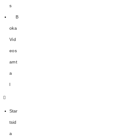
s
B
oka
Vid
eos
amt
a
l
Star
tsid
a