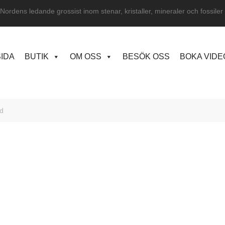
Nordens ledande grossist inom stenar, kristaller, mineraler och fossiler
IDA
BUTIK
OM OSS
BESÖK OSS
BOKA VID