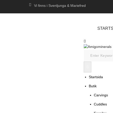
Vi finns i Svenljunga & Mariefred
STARTS
Startsida
Butik
Carvings
Cuddles