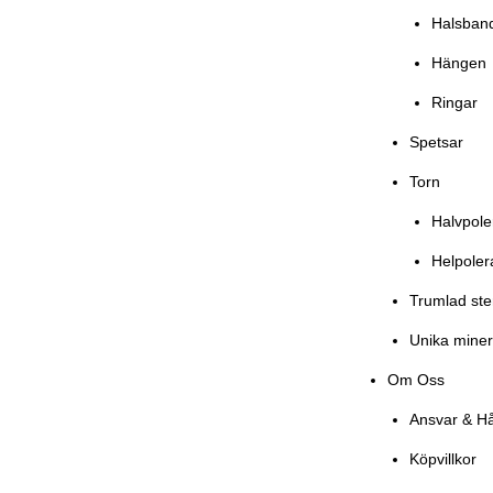
Halsban
Hängen
Ringar
Spetsar
Torn
Halvpol
Helpole
Trumlad st
Unika miner
Om Oss
Ansvar & Hå
Köpvillkor