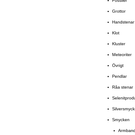
Fossiler
Grottor
Handstenar
Klot
Kluster
Meteoriter
Övrigt
Pendlar
Råa stenar
Selenitprod
Silversmyc
Smycken
Armban