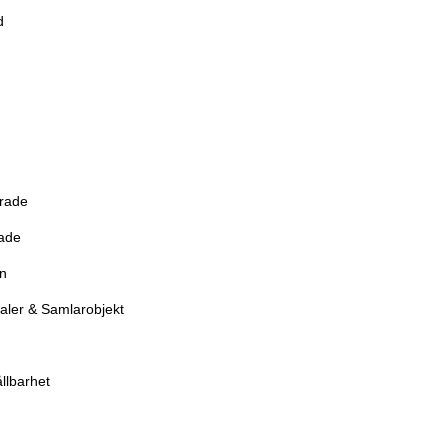
d
erade
rade
en
aler & Samlarobjekt
llbarhet