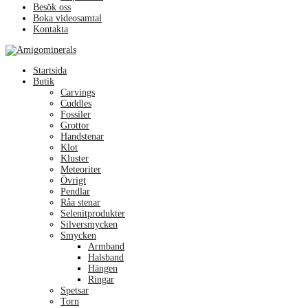
Besök oss
Boka videosamtal
Kontakta
Menu
Startsida
Butik
Carvings
Cuddles
Fossiler
Grottor
Handstenar
Klot
Kluster
Meteoriter
Övrigt
Pendlar
Råa stenar
Selenitprodukter
Silversmycken
Smycken
Armband
Halsband
Hängen
Ringar
Spetsar
Torn