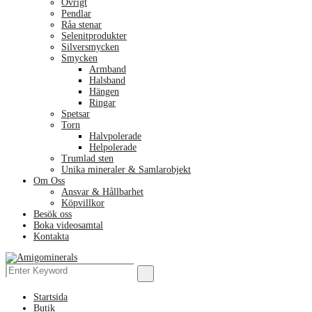
Övrigt
Pendlar
Råa stenar
Selenitprodukter
Silversmycken
Smycken
Armband
Halsband
Hängen
Ringar
Spetsar
Torn
Halvpolerade
Helpolerade
Trumlad sten
Unika mineraler & Samlarobjekt
Om Oss
Ansvar & Hållbarhet
Köpvillkor
Besök oss
Boka videosamtal
Kontakta
Menu
Search
Search
for:
Startsida
Butik