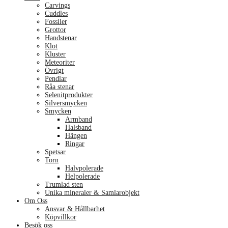
Carvings
Cuddles
Fossiler
Grottor
Handstenar
Klot
Kluster
Meteoriter
Övrigt
Pendlar
Råa stenar
Selenitprodukter
Silversmycken
Smycken
Armband
Halsband
Hängen
Ringar
Spetsar
Torn
Halvpolerade
Helpolerade
Trumlad sten
Unika mineraler & Samlarobjekt
Om Oss
Ansvar & Hållbarhet
Köpvillkor
Besök oss