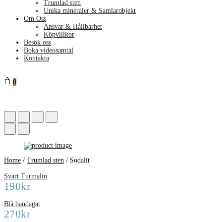
Trumlad sten
Unika mineraler & Samlarobjekt
Om Oss
Ansvar & Hållbarhet
Köpvillkor
Besök oss
Boka videosamtal
Kontakta
0
Home
/
Trumlad sten
/
Sodalit
Svart Turmalin
190
kr
Blå bandagat
270
kr