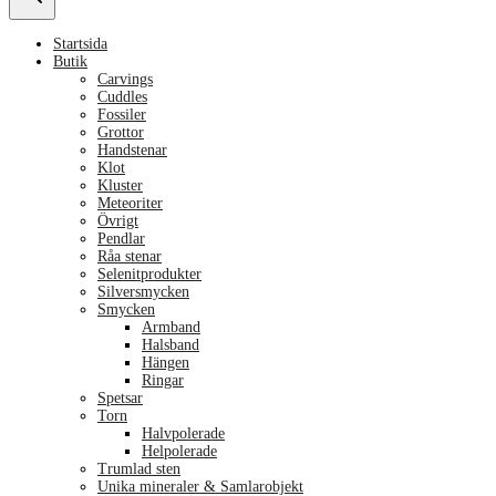
Startsida
Butik
Carvings
Cuddles
Fossiler
Grottor
Handstenar
Klot
Kluster
Meteoriter
Övrigt
Pendlar
Råa stenar
Selenitprodukter
Silversmycken
Smycken
Armband
Halsband
Hängen
Ringar
Spetsar
Torn
Halvpolerade
Helpolerade
Trumlad sten
Unika mineraler & Samlarobjekt