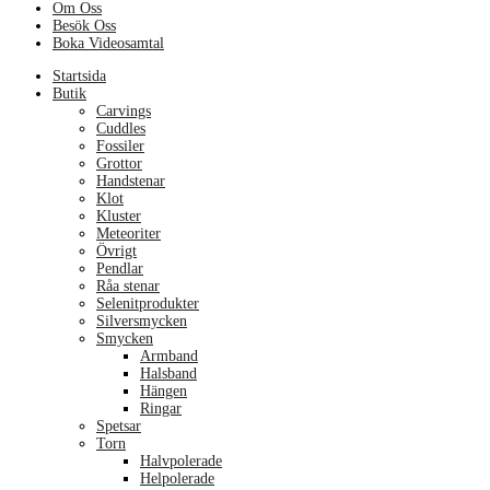
Om Oss
Besök Oss
Boka Videosamtal
Menu
Startsida
Butik
Carvings
Cuddles
Fossiler
Grottor
Handstenar
Klot
Kluster
Meteoriter
Övrigt
Pendlar
Råa stenar
Selenitprodukter
Silversmycken
Smycken
Armband
Halsband
Hängen
Ringar
Spetsar
Torn
Halvpolerade
Helpolerade