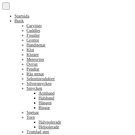
Startsida
Butik
Carvings
Cuddles
Fossiler
Grottor
Handstenar
Klot
Kluster
Meteoriter
Övrigt
Pendlar
Råa stenar
Selenitprodukter
Silversmycken
Smycken
Armband
Halsband
Hängen
Ringar
Spetsar
Torn
Halvpolerade
Helpolerade
Trumlad sten