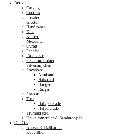
Butik
Carvings
Cuddles
Fossiler
Grottor
Handstenar
Klot
Kluster
Meteoriter
Övrigt
Pendlar
Råa stenar
Selenitprodukter
Silversmycken
Smycken
Armband
Halsband
Hängen
Ringar
Spetsar
Torn
Halvpolerade
Helpolerade
Trumlad sten
Unika mineraler & Samlarobjekt
Om Oss
Ansvar & Hållbarhet
Köpvillkor