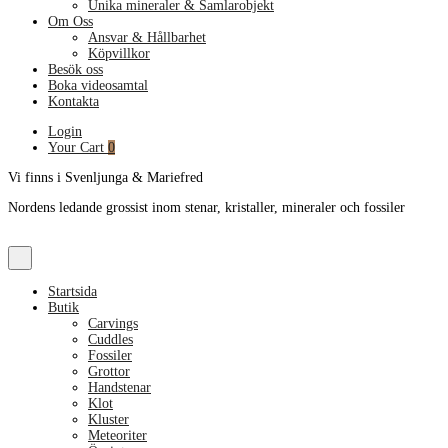
Unika mineraler & Samlarobjekt
Om Oss
Ansvar & Hållbarhet
Köpvillkor
Besök oss
Boka videosamtal
Kontakta
Login
Your Cart
0
Vi finns i Svenljunga & Mariefred
Nordens ledande grossist inom stenar, kristaller, mineraler och fossiler
Startsida
Butik
Carvings
Cuddles
Fossiler
Grottor
Handstenar
Klot
Kluster
Meteoriter