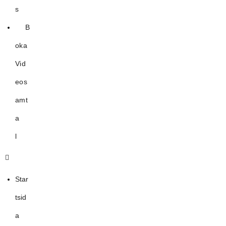
s
B
oka
Vid
eos
amt
a
l
Star
tsid
a