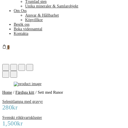
Trumlad sten
Unika mineraler & Samlarobjekt
Om Oss
Ansvar & Hållbarhet
Köpvillkor
Besök oss
Boka videosamtal
Kontakta
0
Home
/
Färdiga kitt
/
Sett med Runor
Selenitlampa med gravyr
280
kr
Svenskt rökkvartskluster
1,500
kr