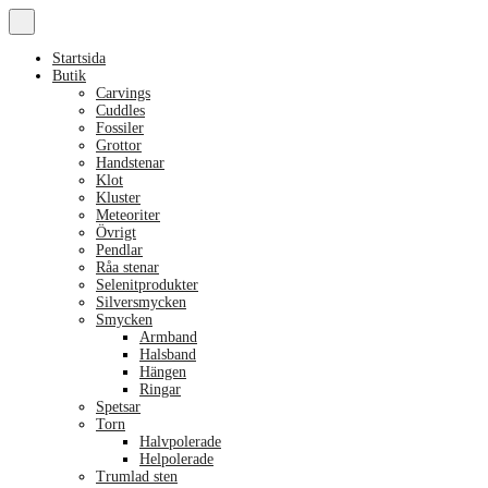
Startsida
Butik
Carvings
Cuddles
Fossiler
Grottor
Handstenar
Klot
Kluster
Meteoriter
Övrigt
Pendlar
Råa stenar
Selenitprodukter
Silversmycken
Smycken
Armband
Halsband
Hängen
Ringar
Spetsar
Torn
Halvpolerade
Helpolerade
Trumlad sten