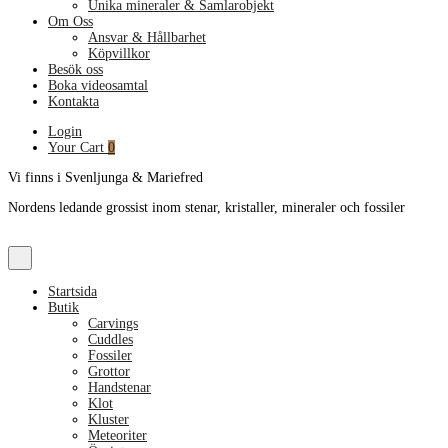
Unika mineraler & Samlarobjekt
Om Oss
Ansvar & Hållbarhet
Köpvillkor
Besök oss
Boka videosamtal
Kontakta
Login
Your Cart
0
Vi finns i Svenljunga & Mariefred
Nordens ledande grossist inom stenar, kristaller, mineraler och fossiler
Startsida
Butik
Carvings
Cuddles
Fossiler
Grottor
Handstenar
Klot
Kluster
Meteoriter