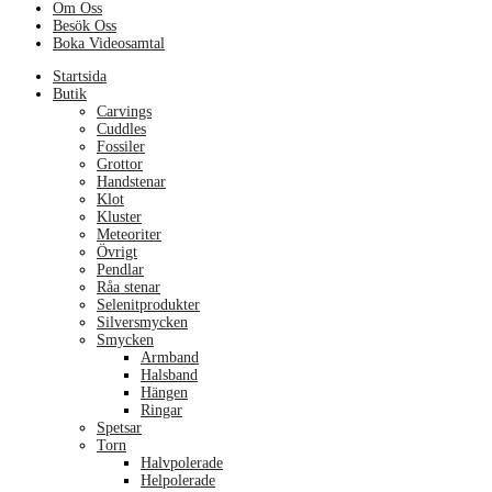
Om Oss
Besök Oss
Boka Videosamtal
Menu
Startsida
Butik
Carvings
Cuddles
Fossiler
Grottor
Handstenar
Klot
Kluster
Meteoriter
Övrigt
Pendlar
Råa stenar
Selenitprodukter
Silversmycken
Smycken
Armband
Halsband
Hängen
Ringar
Spetsar
Torn
Halvpolerade
Helpolerade