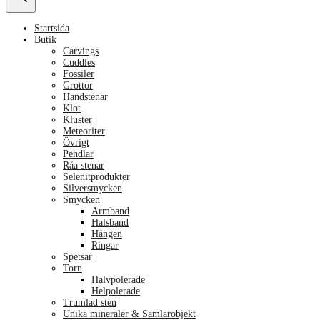
Startsida
Butik
Carvings
Cuddles
Fossiler
Grottor
Handstenar
Klot
Kluster
Meteoriter
Övrigt
Pendlar
Råa stenar
Selenitprodukter
Silversmycken
Smycken
Armband
Halsband
Hängen
Ringar
Spetsar
Torn
Halvpolerade
Helpolerade
Trumlad sten
Unika mineraler & Samlarobjekt