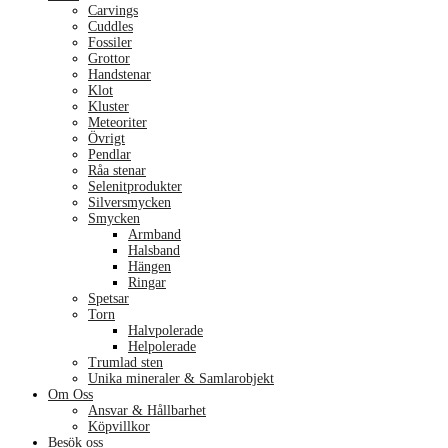
Carvings
Cuddles
Fossiler
Grottor
Handstenar
Klot
Kluster
Meteoriter
Övrigt
Pendlar
Råa stenar
Selenitprodukter
Silversmycken
Smycken
Armband
Halsband
Hängen
Ringar
Spetsar
Torn
Halvpolerade
Helpolerade
Trumlad sten
Unika mineraler & Samlarobjekt
Om Oss
Ansvar & Hållbarhet
Köpvillkor
Besök oss