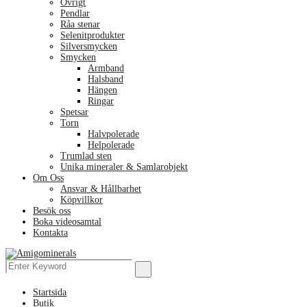
Övrigt
Pendlar
Råa stenar
Selenitprodukter
Silversmycken
Smycken
Armband
Halsband
Hängen
Ringar
Spetsar
Torn
Halvpolerade
Helpolerade
Trumlad sten
Unika mineraler & Samlarobjekt
Om Oss
Ansvar & Hållbarhet
Köpvillkor
Besök oss
Boka videosamtal
Kontakta
Menu
Search
Search
for:
Startsida
Butik