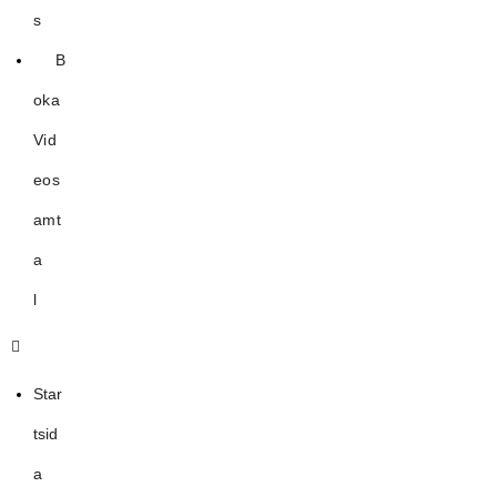
s
B
oka
Vid
eos
amt
a
l
Star
tsid
a