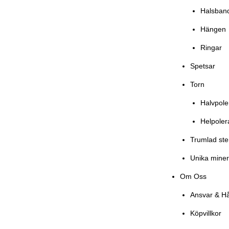
Halsban
Hängen
Ringar
Spetsar
Torn
Halvpol
Helpole
Trumlad st
Unika miner
Om Oss
Ansvar & Hå
Köpvillkor