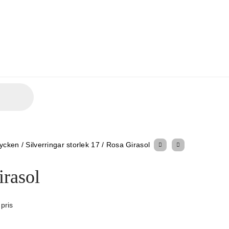
mycken
/
Silverringar storlek 17
/
Rosa Girasol
irasol
 pris