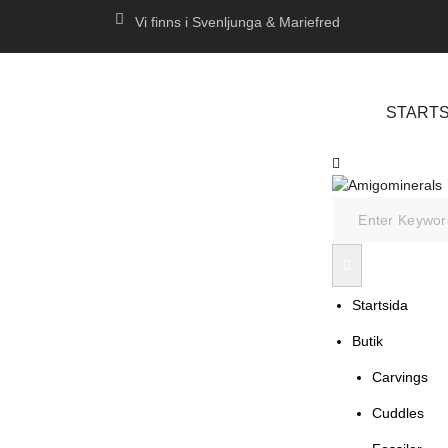
Vi finns i Svenljunga & Mariefred
STARTS
Startsida
Butik
Carvings
Cuddles