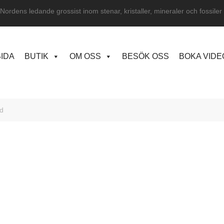
Nordens ledande grossist inom stenar, kristaller, mineraler och fossiler
IDA
BUTIK
OM OSS
BESÖK OSS
BOKA VID