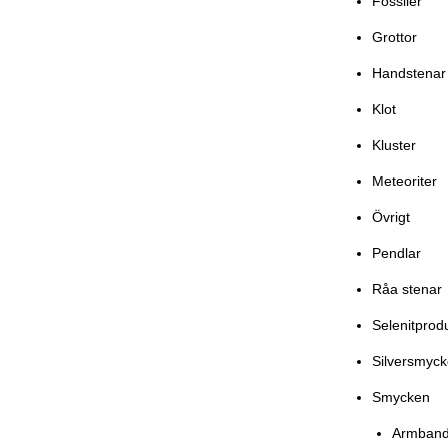
Fossiler
Grottor
Handstenar
Klot
Kluster
Meteoriter
Övrigt
Pendlar
Råa stenar
Selenitprod
Silversmyc
Smycken
Armban