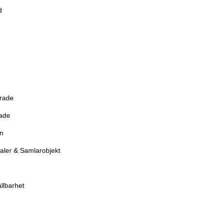
d
erade
rade
en
aler & Samlarobjekt
llbarhet