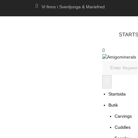
Vi finns i Svenljunga & Mariefred
STARTS
Startsida
Butik
Carvings
Cuddles