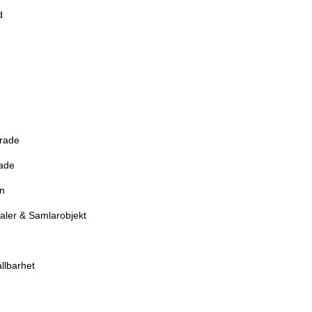
d
erade
rade
en
aler & Samlarobjekt
llbarhet