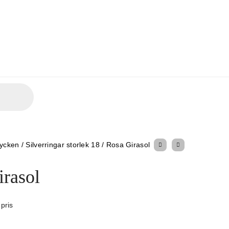
mycken
/
Silverringar storlek 18
/
Rosa Girasol
irasol
 pris