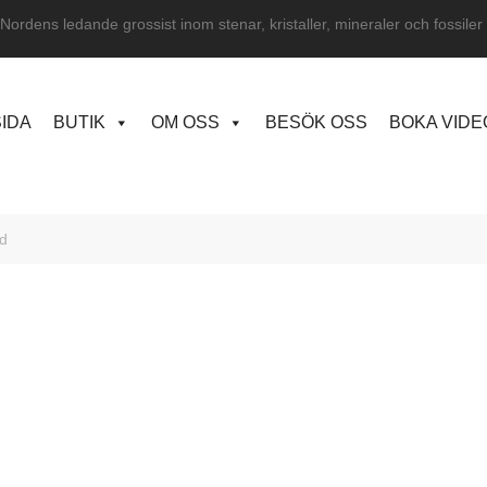
Nordens ledande grossist inom stenar, kristaller, mineraler och fossiler
IDA
BUTIK
OM OSS
BESÖK OSS
BOKA VID