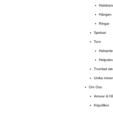
Halsban
Hängen
Ringar
Spetsar
Torn
Halvpol
Helpole
Trumlad st
Unika miner
Om Oss
Ansvar & Hå
Köpvillkor