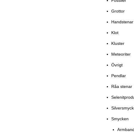
Fossiler
Grottor
Handstenar
Klot
Kluster
Meteoriter
Övrigt
Pendlar
Råa stenar
Selenitprod
Silversmyc
Smycken
Armban