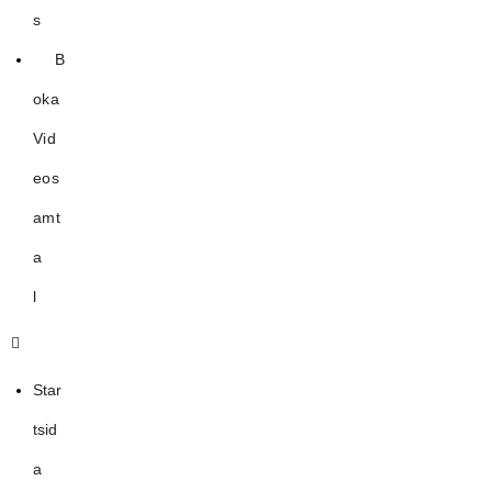
s
B
oka
Vid
eos
amt
a
l
Star
tsid
a