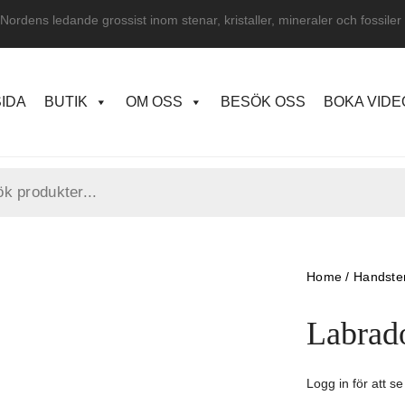
Nordens ledande grossist inom stenar, kristaller, mineraler och fossiler
IDA
BUTIK
OM OSS
BESÖK OSS
BOKA VID
Home
/
Handste
Labrado
Logg in för att se