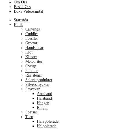
Om Oss
Besök Oss
Boka Videosamtal
Menu
Startsida
Butik
Carvings
Cuddles
Fossiler
Grottor
Handstenar
Klot
Kluster
Meteoriter
Övrigt
Pendlar
Råa stenar
Selenitprodukter
Silversmycken
Smycken
Armband
Halsband
Hängen
Ringar
Spetsar
Torn
Halvpolerade
Helpolerade