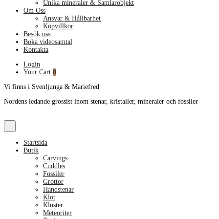
Unika mineraler & Samlarobjekt
Om Oss
Ansvar & Hållbarhet
Köpvillkor
Besök oss
Boka videosamtal
Kontakta
Login
Your Cart
0
Vi finns i Svenljunga & Mariefred
Nordens ledande grossist inom stenar, kristaller, mineraler och fossiler
Startsida
Butik
Carvings
Cuddles
Fossiler
Grottor
Handstenar
Klot
Kluster
Meteoriter