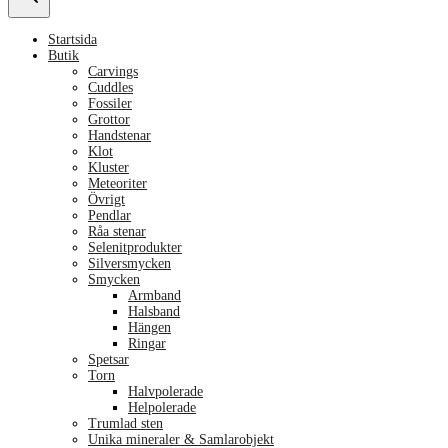
Startsida
Butik
Carvings
Cuddles
Fossiler
Grottor
Handstenar
Klot
Kluster
Meteoriter
Övrigt
Pendlar
Råa stenar
Selenitprodukter
Silversmycken
Smycken
Armband
Halsband
Hängen
Ringar
Spetsar
Torn
Halvpolerade
Helpolerade
Trumlad sten
Unika mineraler & Samlarobjekt