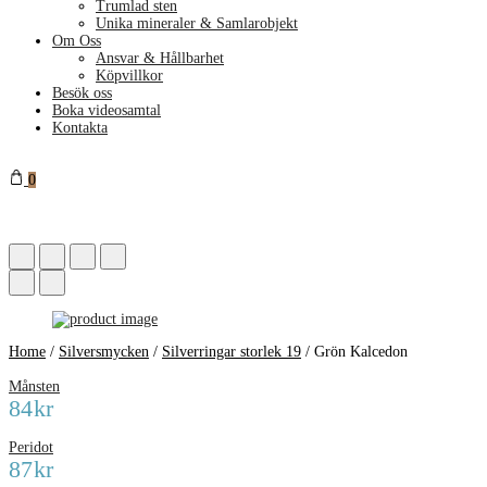
Trumlad sten
Unika mineraler & Samlarobjekt
Om Oss
Ansvar & Hållbarhet
Köpvillkor
Besök oss
Boka videosamtal
Kontakta
0
Home
/
Silversmycken
/
Silverringar storlek 19
/
Grön Kalcedon
Månsten
84
kr
Peridot
87
kr