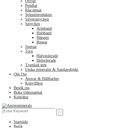
Övrigt
Pendlar
Råa stenar
Selenitprodukter
Silversmycken
Smycken
Armband
Halsband
Hängen
Ringar
Spetsar
Torn
Halvpolerade
Helpolerade
Trumlad sten
Unika mineraler & Samlarobjekt
Om Oss
Ansvar & Hållbarhet
Köpvillkor
Besök oss
Boka videosamtal
Kontakta
Menu
Search
Search
for:
Startsida
Butik