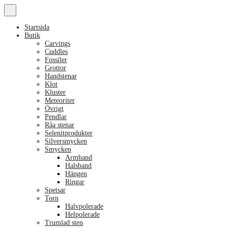
Startsida
Butik
Carvings
Cuddles
Fossiler
Grottor
Handstenar
Klot
Kluster
Meteoriter
Övrigt
Pendlar
Råa stenar
Selenitprodukter
Silversmycken
Smycken
Armband
Halsband
Hängen
Ringar
Spetsar
Torn
Halvpolerade
Helpolerade
Trumlad sten