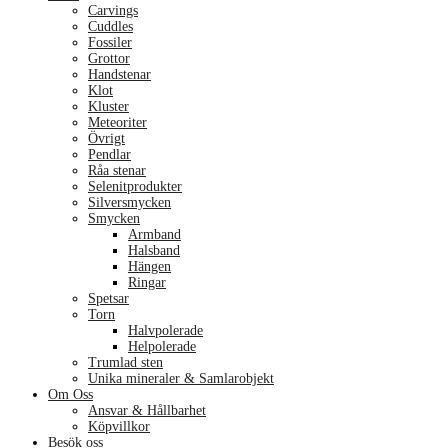
Carvings
Cuddles
Fossiler
Grottor
Handstenar
Klot
Kluster
Meteoriter
Övrigt
Pendlar
Råa stenar
Selenitprodukter
Silversmycken
Smycken
Armband
Halsband
Hängen
Ringar
Spetsar
Torn
Halvpolerade
Helpolerade
Trumlad sten
Unika mineraler & Samlarobjekt
Om Oss
Ansvar & Hållbarhet
Köpvillkor
Besök oss