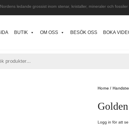
Nordens ledande grossist inom stenar, kristaller, mineraler och fossiler
IDA
BUTIK
OM OSS
BESÖK OSS
BOKA VID
Home
/
Handste
Golden 
Logg in för att se