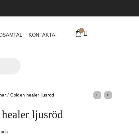
0
EOSAMTAL
KONTAKTA
nar
/
Golden healer ljusröd
healer ljusröd
 pris