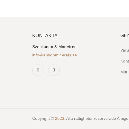
KONTAKTA
GE
Svenljunga & Mariefred
Varu
info@amigominerals.se
Kont
Mitt
Copyright ©
2023
. Alla rättigheter reserverade Amigo