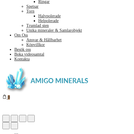
Ringar
Spetsar
Torn
Halvpolerade
Helpolerade
Trumlad sten
Unika mineraler & Samlarobjekt
Om Oss
Ansvar & Hållbarhet
Köpvillkor
Besök oss
Boka videosamtal
Kontakta
0