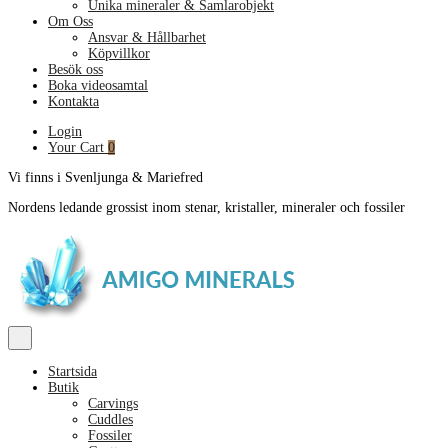
Unika mineraler & Samlarobjekt
Om Oss
Ansvar & Hållbarhet
Köpvillkor
Besök oss
Boka videosamtal
Kontakta
Login
Your Cart
0
Vi finns i Svenljunga & Mariefred
Nordens ledande grossist inom stenar, kristaller, mineraler och fossiler
Startsida
Butik
Carvings
Cuddles
Fossiler