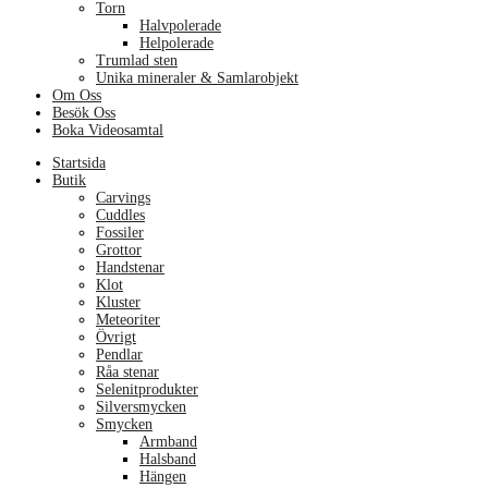
Torn
Halvpolerade
Helpolerade
Trumlad sten
Unika mineraler & Samlarobjekt
Om Oss
Besök Oss
Boka Videosamtal
Menu
Startsida
Butik
Carvings
Cuddles
Fossiler
Grottor
Handstenar
Klot
Kluster
Meteoriter
Övrigt
Pendlar
Råa stenar
Selenitprodukter
Silversmycken
Smycken
Armband
Halsband
Hängen