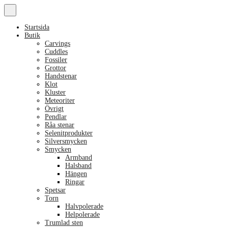
Startsida
Butik
Carvings
Cuddles
Fossiler
Grottor
Handstenar
Klot
Kluster
Meteoriter
Övrigt
Pendlar
Råa stenar
Selenitprodukter
Silversmycken
Smycken
Armband
Halsband
Hängen
Ringar
Spetsar
Torn
Halvpolerade
Helpolerade
Trumlad sten