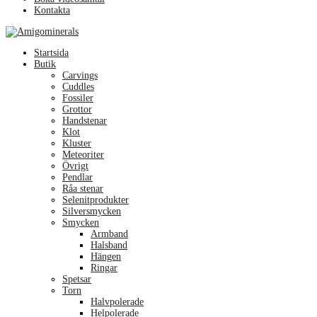
Kontakta
Menu
Startsida
Butik
Carvings
Cuddles
Fossiler
Grottor
Handstenar
Klot
Kluster
Meteoriter
Övrigt
Pendlar
Råa stenar
Selenitprodukter
Silversmycken
Smycken
Armband
Halsband
Hängen
Ringar
Spetsar
Torn
Halvpolerade
Helpolerade