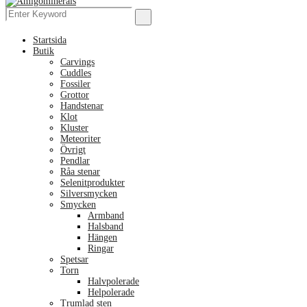
Menu
Search
Search
for:
Startsida
Butik
Carvings
Cuddles
Fossiler
Grottor
Handstenar
Klot
Kluster
Meteoriter
Övrigt
Pendlar
Råa stenar
Selenitprodukter
Silversmycken
Smycken
Armband
Halsband
Hängen
Ringar
Spetsar
Torn
Halvpolerade
Helpolerade
Trumlad sten