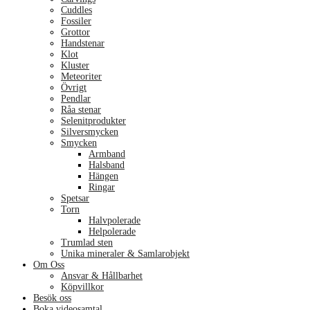
Cuddles
Fossiler
Grottor
Handstenar
Klot
Kluster
Meteoriter
Övrigt
Pendlar
Råa stenar
Selenitprodukter
Silversmycken
Smycken
Armband
Halsband
Hängen
Ringar
Spetsar
Torn
Halvpolerade
Helpolerade
Trumlad sten
Unika mineraler & Samlarobjekt
Om Oss
Ansvar & Hållbarhet
Köpvillkor
Besök oss
Boka videosamtal