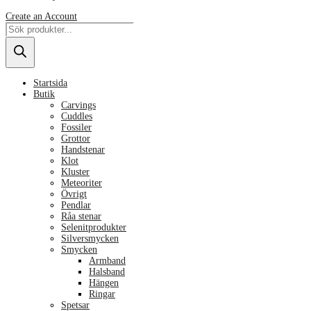
Create an Account
Products
search
Startsida
Butik
Carvings
Cuddles
Fossiler
Grottor
Handstenar
Klot
Kluster
Meteoriter
Övrigt
Pendlar
Råa stenar
Selenitprodukter
Silversmycken
Smycken
Armband
Halsband
Hängen
Ringar
Spetsar