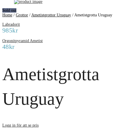
Sold out
Home
/
Grottor
/
Ametistgrottor Uruguay
/
Ametistgrotta Uruguay
Labradorit
985
kr
Orgonitpyramid Ametist
48
kr
Ametistgrotta
Uruguay
Logg in för att se pris