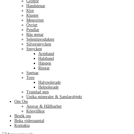
Grottor
Handstenar
Klot
Kluster
Meteoriter
Övrigt
Pendlar
Råa stenar
Selenitprodukter
Silversmycken
Smycken
Armband
Halsband
Hängen
Ringar
Spetsar
Torn
Halvpolerade
Helpolerade
Trumlad sten
Unika mineraler & Samlarobjekt
Om Oss
Ansvar & Hållbarhet
Köpvillkor
Besök oss
Boka videosamtal
Kontakta