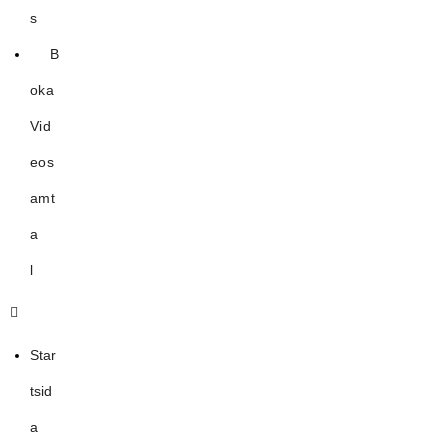
s
B
oka
Vid
eos
amt
a
l
Star
tsid
a